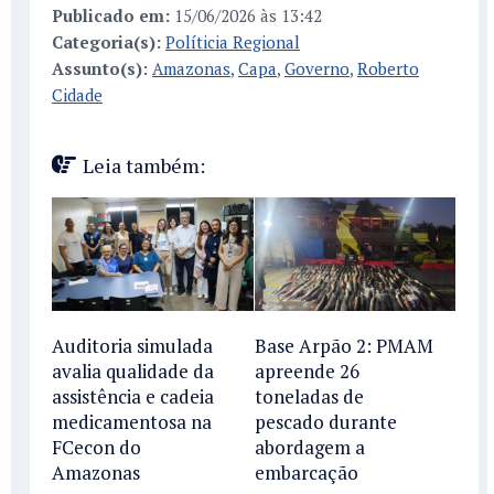
Publicado em:
15/06/2026 às 13:42
Categoria(s):
Políticia Regional
Assunto(s):
Amazonas
,
Capa
,
Governo
,
Roberto
Cidade
Leia também:
Base Arpão 2: PMAM
Auditoria simulada
apreende 26
avalia qualidade da
toneladas de
assistência e cadeia
pescado durante
medicamentosa na
abordagem a
FCecon do
embarcação
Amazonas