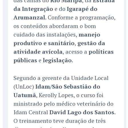
das calhas do
Rio Maripá
, da
Estrada
da Integração
e do
Igarapé do
Arumanzal
. Conforme a programação,
os conteúdos abordaram o bom
cuidado das instalações,
manejo
produtivo e sanitário
,
gestão da
atividade avícola
, acesso a
políticas
públicas
e
legislação
.
Segundo a gerente da Unidade Local
(UnLoc)
Idam/São Sebastião do
Uatumã
, Kerolly Lopes, o curso foi
ministrado pelo médico veterinário do
Idam Central
David Lago dos Santos
.
O treinamento teve duração de três