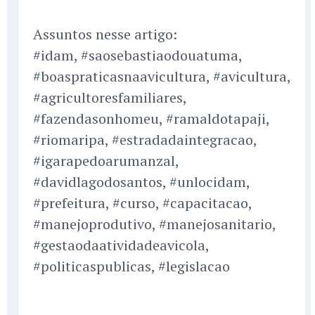
Assuntos nesse artigo:
#idam, #saosebastiaodouatuma,
#boaspraticasnaavicultura, #avicultura,
#agricultoresfamiliares,
#fazendasonhomeu, #ramaldotapaji,
#riomaripa, #estradadaintegracao,
#igarapedoarumanzal,
#davidlagodosantos, #unlocidam,
#prefeitura, #curso, #capacitacao,
#manejoprodutivo, #manejosanitario,
#gestaodaatividadeavicola,
#politicaspublicas, #legislacao