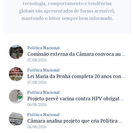
tecnologia, comportamento e tendências
globais são apresentados de forma acessível,
mantendo o leitor sempre bem informado.
Política Nacional
Comissão externa da Câmara convoca audiência pública sobre chuvas na Zona da Mata de Minas Gerais e impactos em Juiz de Fora
07/08/2026
Política Nacional
Lei Maria da Penha completa 20 anos consolidada como norma de proteção e medidas protetivas no Brasil
07/08/2026
Política Nacional
Projeto prevê vacina contra HPV obrigatória e testes moleculares para rastreamento do câncer do colo do útero
06/08/2026
Política Nacional
Câmara analisa projeto que cria Política Nacional de Qualificação e Valorização da Preceptoria na Residência Médica
06/08/2026