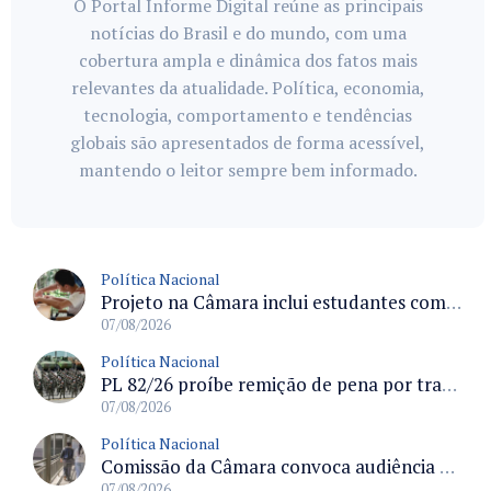
O Portal Informe Digital reúne as principais
notícias do Brasil e do mundo, com uma
cobertura ampla e dinâmica dos fatos mais
relevantes da atualidade. Política, economia,
tecnologia, comportamento e tendências
globais são apresentados de forma acessível,
mantendo o leitor sempre bem informado.
Política Nacional
Projeto na Câmara inclui estudantes com deficiência no regime escolar especial da LDB e estabelece critérios para frequência
07/08/2026
Política Nacional
PL 82/26 proíbe remição de pena por trabalho em funções militares para condenados por crimes contra o Estado Democrático de Direito
07/08/2026
Política Nacional
Comissão da Câmara convoca audiência para discutir misoginia nas escolas e universidades após divulgação de listas misóginas
07/08/2026