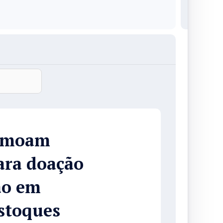
Hemoam
ara doação
ão em
stoques