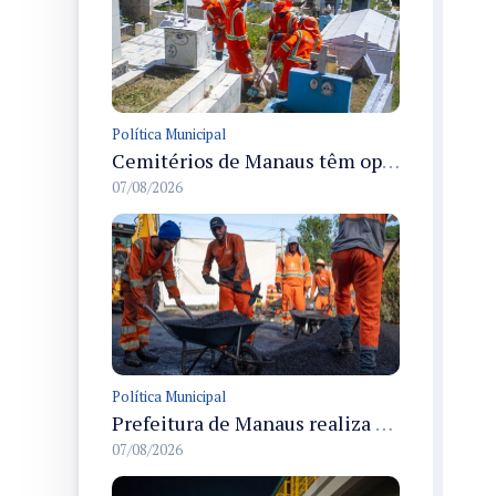
Política Municipal
Cemitérios de Manaus têm operação concluída e estrutura pronta para receber famílias no Dia dos Pais
07/08/2026
Política Municipal
Prefeitura de Manaus realiza recuperação asfáltica na rua Canário do Campo e amplia mobilidade na zona Norte
07/08/2026