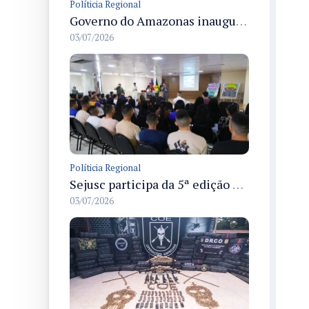
Políticia Regional
Governo do Amazonas inaugura primeiro Castramóvel Fluvial para atendimento veterinário às comunidades ribeirinhas e castração gratuita
03/07/2026
Políticia Regional
Sejusc participa da 5ª edição do Caminhos Literários com foco na cultura hip-hop nas unidades socioeducativas
03/07/2026