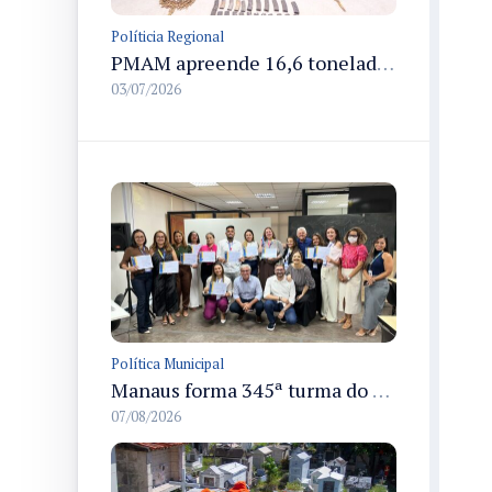
Políticia Regional
PMAM apreende 16,6 toneladas de entorpecentes e registra aumento nas prisões em flagrante e nas capturas de foragidos no primeiro semestre de 2026
03/07/2026
Política Municipal
Manaus forma 345ª turma do Empretec e amplia qualificação de empreendedores na cidade
07/08/2026