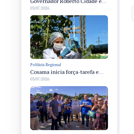
Governador Roberto Cidade entrega readequação do ambulatório da FCecon e amplia capacidade de atendimento oncológico em Manaus
03/07/2026
Políticia Regional
Cosama inicia força-tarefa em Anamã para fortalecer abastecimento de água e segurança hídrica da população
03/07/2026