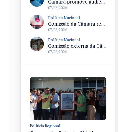
Câmara promove audiência sobre Marco de Fomento à Economia Digital e impactos da inteligência artificial
07/08/2026
Política Nacional
Comissão da Câmara realiza audiência sobre apostas online para medir o tamanho do mercado ilegal
07/08/2026
Política Nacional
Comissão externa da Câmara convoca audiência pública sobre chuvas na Zona da Mata de Minas Gerais e impactos em Juiz de Fora
07/08/2026
Políticia Regional