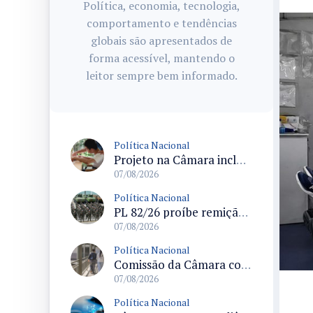
Política, economia, tecnologia,
comportamento e tendências
globais são apresentados de
forma acessível, mantendo o
leitor sempre bem informado.
Política Nacional
Projeto na Câmara inclui estudantes com deficiência no regime escolar especial da LDB e estabelece critérios para frequência
07/08/2026
Política Nacional
PL 82/26 proíbe remição de pena por trabalho em funções militares para condenados por crimes contra o Estado Democrático de Direito
07/08/2026
Política Nacional
Comissão da Câmara convoca audiência para discutir misoginia nas escolas e universidades após divulgação de listas misóginas
07/08/2026
Política Nacional