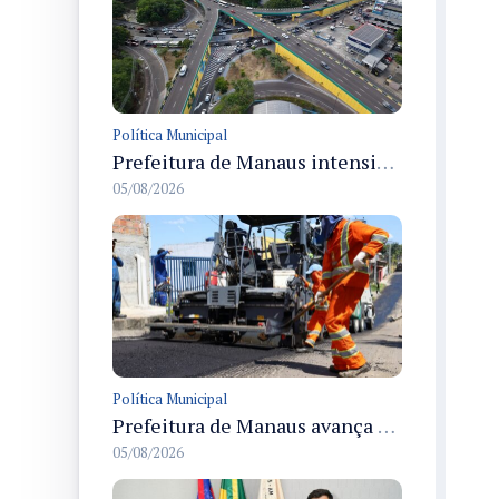
Política Municipal
Prefeitura de Manaus intensifica obras de modernização no viaduto Miguel Arraes para ampliar segurança e acessibilidade na região
05/08/2026
Política Municipal
Prefeitura de Manaus avança com recapeamento no Parque Rio Solimões e cobre cerca de 30 ruas
05/08/2026