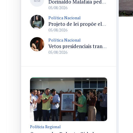
Dorinaldo Malafaia pede vacinação ativa ao Ministério da Saúde para reverter queda na cobertura vacinal no Brasil
05/08/2026
Política Nacional
Projeto de lei propõe elevar para R$ 250 mil limite de isenção do IPI para pessoas com deficiência e autismo
05/08/2026
Política Nacional
Vetos presidenciais trancam a pauta do Congresso com 87 itens pendentes e incluem trechos do Orçamento de 2026
05/08/2026
Políticia Regional