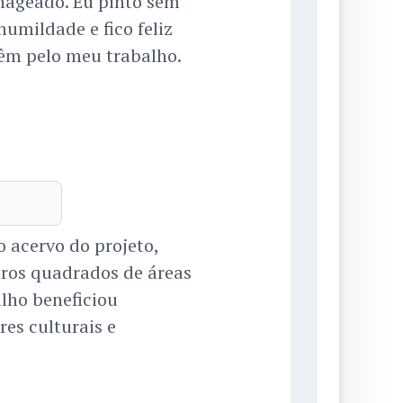
nageado. Eu pinto sem
umildade e fico feliz
têm pelo meu trabalho.
 acervo do projeto,
tros quadrados de áreas
lho beneficiou
es culturais e