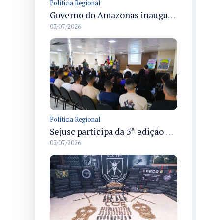
Políticia Regional
Governo do Amazonas inaugura primeiro Castramóvel Fluvial para atendimento veterinário às comunidades ribeirinhas e castração gratuita
03/07/2026
Políticia Regional
Sejusc participa da 5ª edição do Caminhos Literários com foco na cultura hip-hop nas unidades socioeducativas
03/07/2026