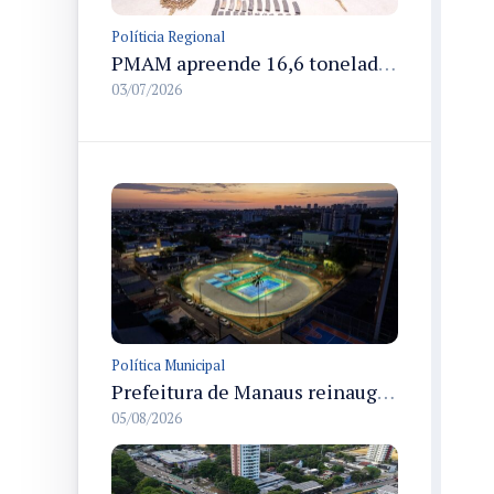
Políticia Regional
PMAM apreende 16,6 toneladas de entorpecentes e registra aumento nas prisões em flagrante e nas capturas de foragidos no primeiro semestre de 2026
03/07/2026
Política Municipal
Prefeitura de Manaus reinaugura o Velódromo Professora Alzira Campos e entrega espaço esportivo totalmente revitalizado
05/08/2026