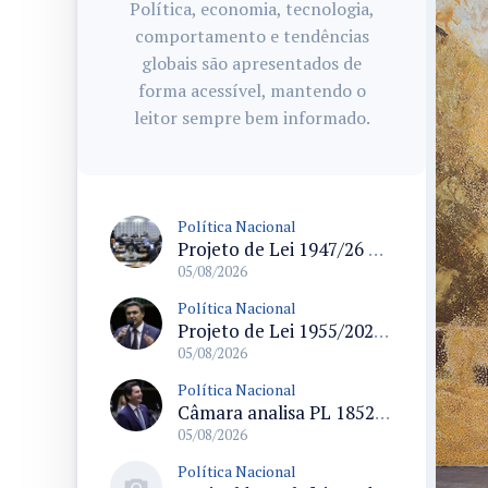
Política, economia, tecnologia,
comportamento e tendências
globais são apresentados de
forma acessível, mantendo o
leitor sempre bem informado.
Política Nacional
Projeto de Lei 1947/26 propõe fim de margens para cartão de crédito e consignado do INSS
05/08/2026
Política Nacional
Projeto de Lei 1955/2026 propõe criação de geração livre de fumo ao restringir venda de vapes a nascidos desde 1º de janeiro de 2009
05/08/2026
Política Nacional
Câmara analisa PL 1852/26 que institui Política Nacional de Gestão de Desempenho e Eficiência para servidores públicos
05/08/2026
Política Nacional