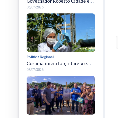
Governador Roberto Cidade entrega readequação do ambulatório da FCecon e amplia capacidade de atendimento oncológico em Manaus
03/07/2026
Políticia Regional
Cosama inicia força-tarefa em Anamã para fortalecer abastecimento de água e segurança hídrica da população
03/07/2026