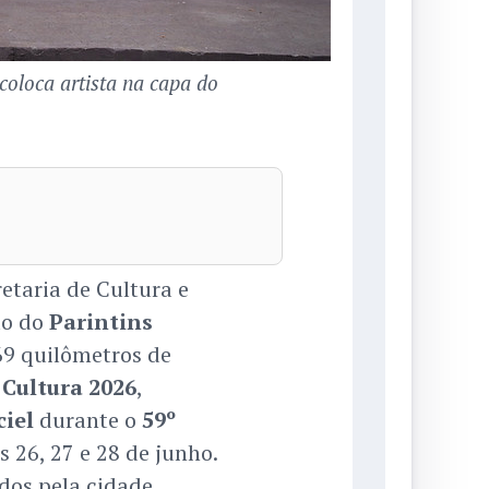
coloca artista na capa do
taria de Cultura e
ão do
Parintins
69 quilômetros de
 Cultura 2026
,
iel
durante o
59º
s 26, 27 e 28 de junho.
os pela cidade,