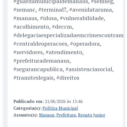
#guardamunicipaldemanaus, #semseg,
#semasc, #terminal7, #avenidataruma,
#manaus, #idosa, #vulnerabilidade,
#acolhimento, #deccm,
#delegaciaespecializadaemcrimescontramul
#centraldeoperacoes, #operadora,
#servidores, #atendimento,
#prefeiturademanaus,
#segurancapublica, #assistenciasocial,
#tramiteslegais, #direitos
Publicado em:
21/06/2026 às 13:46
Categoria(s):
Política Municipal
Assunto(s):
Manaus
,
Prefeitura
,
Renato Junior