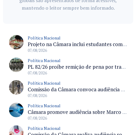
globais são apresentados de forma acessível,
mantendo o leitor sempre bem informado.
Política Nacional
Projeto na Câmara inclui estudantes com deficiência no regime escolar especial da LDB e estabelece critérios para frequência
07/08/2026
Política Nacional
PL 82/26 proíbe remição de pena por trabalho em funções militares para condenados por crimes contra o Estado Democrático de Direito
07/08/2026
Política Nacional
Comissão da Câmara convoca audiência para discutir misoginia nas escolas e universidades após divulgação de listas misóginas
07/08/2026
Política Nacional
Câmara promove audiência sobre Marco de Fomento à Economia Digital e impactos da inteligência artificial
07/08/2026
Política Nacional
Comissão da Câmara realiza audiência sobre apostas online para medir o tamanho do mercado ilegal