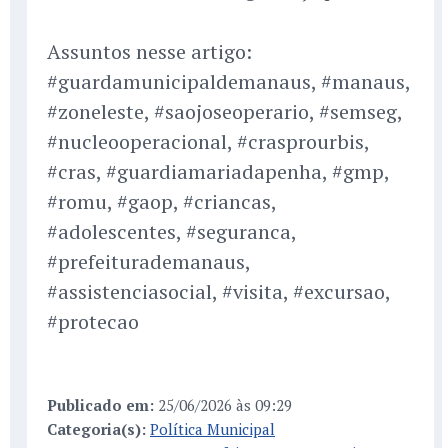
Assuntos nesse artigo:
#guardamunicipaldemanaus, #manaus,
#zoneleste, #saojoseoperario, #semseg,
#nucleooperacional, #crasprourbis,
#cras, #guardiamariadapenha, #gmp,
#romu, #gaop, #criancas,
#adolescentes, #seguranca,
#prefeiturademanaus,
#assistenciasocial, #visita, #excursao,
#protecao
Publicado em:
25/06/2026 às 09:29
Categoria(s):
Política Municipal