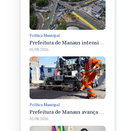
Política Municipal
Prefeitura de Manaus intensifica obras de modernização no viaduto Miguel Arraes para ampliar segurança e acessibilidade na região
05/08/2026
Política Municipal
Prefeitura de Manaus avança com recapeamento no Parque Rio Solimões e cobre cerca de 30 ruas
05/08/2026