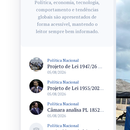
Política, economia, tecnologia,
comportamento e tendências
globais são apresentados de
forma acessível, mantendo o
leitor sempre bem informado.
Política Nacional
Projeto de Lei 1947/26 propõe fim de margens para cartão de crédito e consignado do INSS
05/08/2026
Política Nacional
Projeto de Lei 1955/2026 propõe criação de geração livre de fumo ao restringir venda de vapes a nascidos desde 1º de janeiro de 2009
05/08/2026
Política Nacional
Câmara analisa PL 1852/26 que institui Política Nacional de Gestão de Desempenho e Eficiência para servidores públicos
05/08/2026
Política Nacional