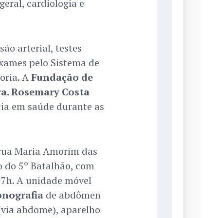
geral, cardiologia e
ão arterial, testes
exames pelo Sistema de
oria. A
Fundação de
ra. Rosemary Costa
cia em saúde durante as
 rua Maria Amorim das
do do 5º Batalhão, com
17h. A unidade móvel
onografia
de abdômen
 (via abdome), aparelho