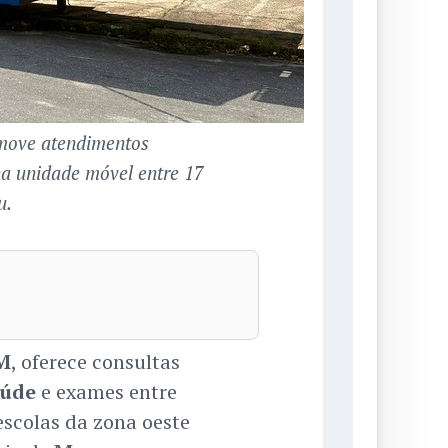
move atendimentos
na unidade móvel entre 17
u.
M
, oferece consultas
aúde
e exames entre
escolas da zona oeste