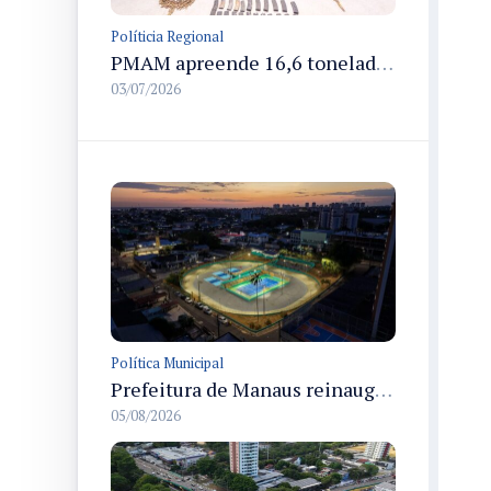
Políticia Regional
PMAM apreende 16,6 toneladas de entorpecentes e registra aumento nas prisões em flagrante e nas capturas de foragidos no primeiro semestre de 2026
03/07/2026
Política Municipal
Prefeitura de Manaus reinaugura o Velódromo Professora Alzira Campos e entrega espaço esportivo totalmente revitalizado
05/08/2026