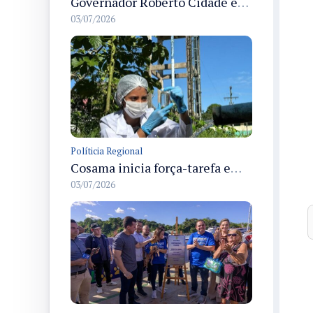
Governador Roberto Cidade entrega readequação do ambulatório da FCecon e amplia capacidade de atendimento oncológico em Manaus
03/07/2026
Políticia Regional
Cosama inicia força-tarefa em Anamã para fortalecer abastecimento de água e segurança hídrica da população
03/07/2026