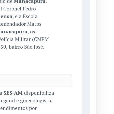
pio de
Manacapuru
.
l Coronel Pedro
ensa
, e a Escola
 Comendador Matos
anacapuru
, os
Polícia Militar (CMPM
50, bairro São José.
 a
SES-AM
disponibiliza
 geral e ginecologista.
tendimentos por