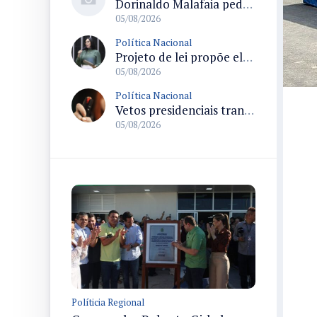
Dorinaldo Malafaia pede vacinação ativa ao Ministério da Saúde para reverter queda na cobertura vacinal no Brasil
05/08/2026
Política Nacional
Projeto de lei propõe elevar para R$ 250 mil limite de isenção do IPI para pessoas com deficiência e autismo
05/08/2026
Política Nacional
Vetos presidenciais trancam a pauta do Congresso com 87 itens pendentes e incluem trechos do Orçamento de 2026
05/08/2026
Políticia Regional