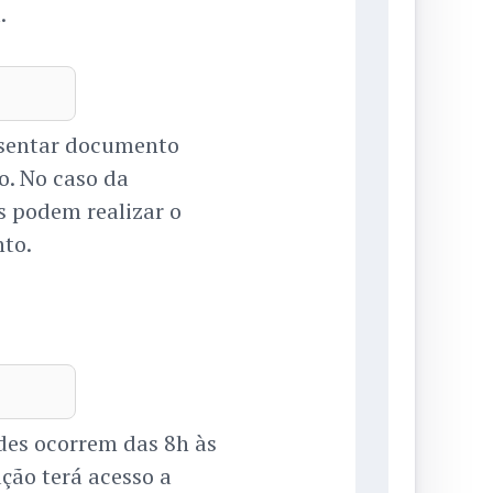
.
resentar documento
o. No caso da
s podem realizar o
to.
ades ocorrem das 8h às
ção terá acesso a