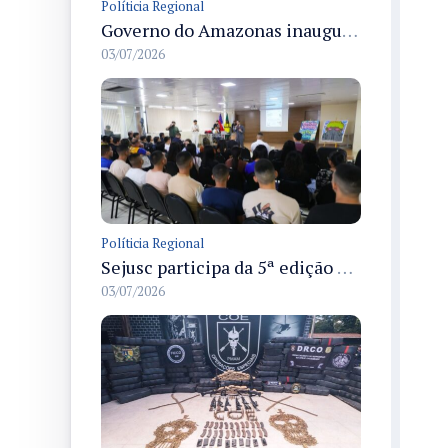
Políticia Regional
Governo do Amazonas inaugura primeiro Castramóvel Fluvial para atendimento veterinário às comunidades ribeirinhas e castração gratuita
03/07/2026
Políticia Regional
Sejusc participa da 5ª edição do Caminhos Literários com foco na cultura hip-hop nas unidades socioeducativas
03/07/2026