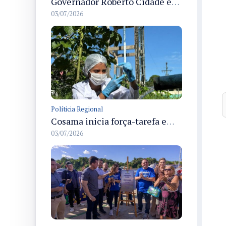
Governador Roberto Cidade entrega readequação do ambulatório da FCecon e amplia capacidade de atendimento oncológico em Manaus
03/07/2026
Políticia Regional
Cosama inicia força-tarefa em Anamã para fortalecer abastecimento de água e segurança hídrica da população
03/07/2026