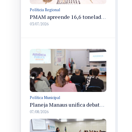
Políticia Regional
PMAM apreende 16,6 toneladas de entorpecentes e registra aumento nas prisões em flagrante e nas capturas de foragidos no primeiro semestre de 2026
03/07/2026
Política Municipal
Planeja Manaus unifica debates sobre planejamento público, orçamento e serviços nos dias 16 e 17 de setembro
07/08/2026