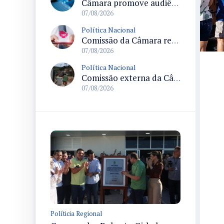
Câmara promove audiência sobre Marco de Fomento à Economia Digital e impactos da inteligência artificial
07/08/2026
Política Nacional
Comissão da Câmara realiza audiência sobre apostas online para medir o tamanho do mercado ilegal
07/08/2026
Política Nacional
Comissão externa da Câmara convoca audiência pública sobre chuvas na Zona da Mata de Minas Gerais e impactos em Juiz de Fora
07/08/2026
Políticia Regional