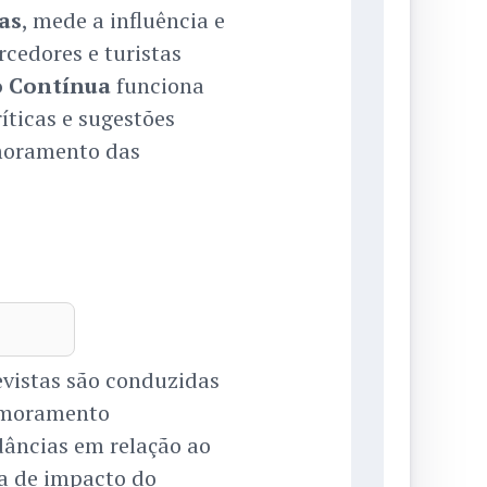
as
, mede a influência e
rcedores e turistas
o Contínua
funciona
íticas e sugestões
imoramento das
evistas são conduzidas
imoramento
dâncias em relação ao
a de impacto do