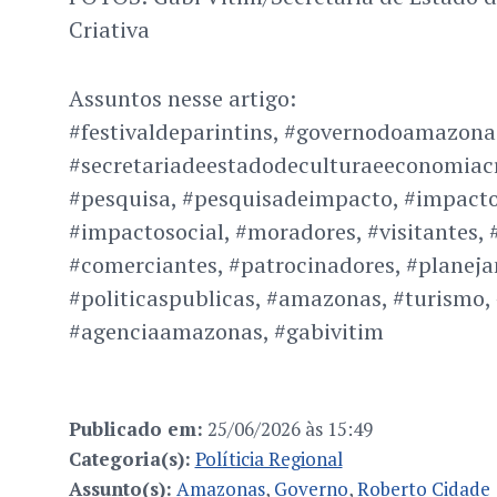
Criativa
Assuntos nesse artigo:
#festivaldeparintins, #governodoamazona
#secretariadeestadodeculturaeeconomiacr
#pesquisa, #pesquisadeimpacto, #impact
#impactosocial, #moradores, #visitantes, #
#comerciantes, #patrocinadores, #planej
#politicaspublicas, #amazonas, #turismo,
#agenciaamazonas, #gabivitim
Publicado em:
25/06/2026 às 15:49
Categoria(s):
Políticia Regional
Assunto(s):
Amazonas
,
Governo
,
Roberto Cidade