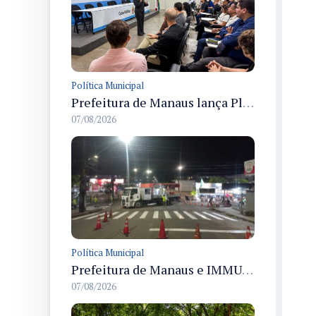
Política Municipal
Prefeitura de Manaus lança Plano de Integridade da CGM para o biênio 2027-2028 com diretrizes de governança e transparência
07/08/2026
Política Municipal
Prefeitura de Manaus e IMMU realizam revitalização da sinalização viária em corredores das zonas Sul e Norte na noite de 6/8
07/08/2026