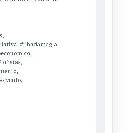
s,
iativa, #ilhadamagia,
oeconomico,
lojistas,
amento,
 #evento,