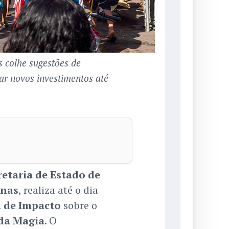
 colhe sugestões de
ar novos investimentos até
retaria de Estado de
onas
, realiza até o dia
a de Impacto
sobre o
 da Magia
. O