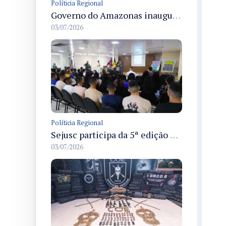
Políticia Regional
Governo do Amazonas inaugura primeiro Castramóvel Fluvial para atendimento veterinário às comunidades ribeirinhas e castração gratuita
03/07/2026
Políticia Regional
Sejusc participa da 5ª edição do Caminhos Literários com foco na cultura hip-hop nas unidades socioeducativas
03/07/2026