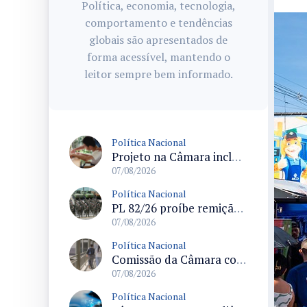
Política, economia, tecnologia,
comportamento e tendências
globais são apresentados de
forma acessível, mantendo o
leitor sempre bem informado.
Política Nacional
Projeto na Câmara inclui estudantes com deficiência no regime escolar especial da LDB e estabelece critérios para frequência
07/08/2026
Política Nacional
PL 82/26 proíbe remição de pena por trabalho em funções militares para condenados por crimes contra o Estado Democrático de Direito
07/08/2026
Política Nacional
Comissão da Câmara convoca audiência para discutir misoginia nas escolas e universidades após divulgação de listas misóginas
07/08/2026
Política Nacional