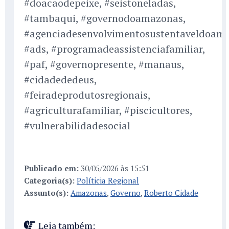
#doacaodepeixe, #seistoneladas,
#tambaqui, #governodoamazonas,
#agenciadesenvolvimentosustentaveldoam
#ads, #programadeassistenciafamiliar,
#paf, #governopresente, #manaus,
#cidadededeus,
#feiradeprodutosregionais,
#agriculturafamiliar, #piscicultores,
#vulnerabilidadesocial
Publicado em:
30/05/2026 às 15:51
Categoria(s):
Políticia Regional
Assunto(s):
Amazonas
,
Governo
,
Roberto Cidade
Leia também: