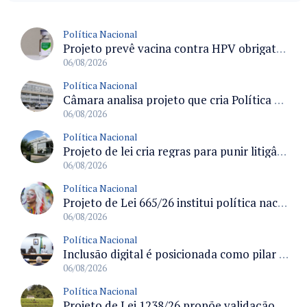
Política Nacional
Projeto prevê vacina contra HPV obrigatória e testes moleculares para rastreamento do câncer do colo do útero
06/08/2026
Política Nacional
Câmara analisa projeto que cria Política Nacional de Qualificação e Valorização da Preceptoria na Residência Médica
06/08/2026
Política Nacional
Projeto de lei cria regras para punir litigância abusiva reversa e integrar sistemas do Judiciário
06/08/2026
Política Nacional
Projeto de Lei 665/26 institui política nacional para prevenção ao transfeminicídio e prevê medidas de proteção e reparação
06/08/2026
Política Nacional
Inclusão digital é posicionada como pilar essencial da reurbanização de favelas e periferias
06/08/2026
Política Nacional
Projeto de Lei 1238/26 propõe validação automática do Cadastro Ambiental Rural para imóveis de até quatro módulos fiscais