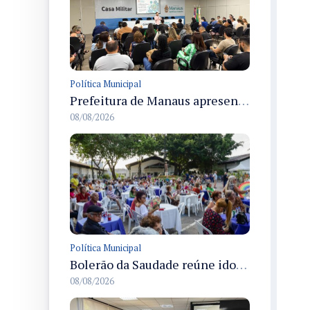
Política Municipal
Prefeitura de Manaus apresenta Plano de Integridade da CGM e qualifica servidores para governança e conformidade no biênio 2027-2028
08/08/2026
Política Municipal
Bolerão da Saudade reúne idosos em Dia dos Pais promovido pela Fundação Dr. Thomas em Manaus
08/08/2026