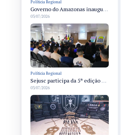
Políticia Regional
Governo do Amazonas inaugura primeiro Castramóvel Fluvial para atendimento veterinário às comunidades ribeirinhas e castração gratuita
03/07/2026
Políticia Regional
Sejusc participa da 5ª edição do Caminhos Literários com foco na cultura hip-hop nas unidades socioeducativas
03/07/2026