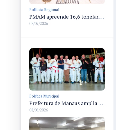
Políticia Regional
PMAM apreende 16,6 toneladas de entorpecentes e registra aumento nas prisões em flagrante e nas capturas de foragidos no primeiro semestre de 2026
03/07/2026
Política Municipal
Prefeitura de Manaus amplia apoio aos atletas de 100 para 150 beneficiados a partir do próximo ano
08/08/2026