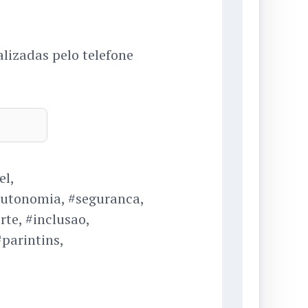
alizadas pelo telefone
el,
autonomia, #seguranca,
te, #inclusao,
parintins,