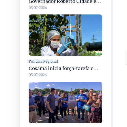
Governador Roberto Cidade entrega readequação do ambulatório da FCecon e amplia capacidade de atendimento oncológico em Manaus
03/07/2026
Políticia Regional
Cosama inicia força-tarefa em Anamã para fortalecer abastecimento de água e segurança hídrica da população
03/07/2026