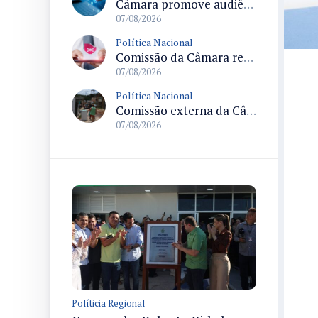
Câmara promove audiência sobre Marco de Fomento à Economia Digital e impactos da inteligência artificial
07/08/2026
Política Nacional
Comissão da Câmara realiza audiência sobre apostas online para medir o tamanho do mercado ilegal
07/08/2026
Política Nacional
Comissão externa da Câmara convoca audiência pública sobre chuvas na Zona da Mata de Minas Gerais e impactos em Juiz de Fora
07/08/2026
Políticia Regional