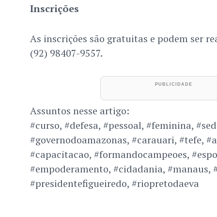
Inscrições
As inscrições são gratuitas e podem ser re
(92) 98407-9557.
Assuntos nesse artigo:
#curso, #defesa, #pessoal, #feminina, #sed
#governodoamazonas, #carauari, #tefe, #
#capacitacao, #formandocampeoes, #espor
#empoderamento, #cidadania, #manaus, #
#presidentefigueiredo, #riopretodaeva