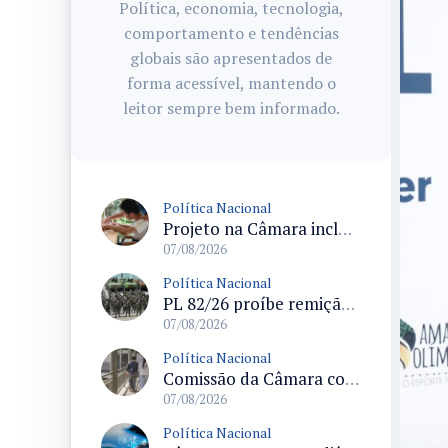
Política, economia, tecnologia,
comportamento e tendências
globais são apresentados de
forma acessível, mantendo o
leitor sempre bem informado.
Política Nacional
Projeto na Câmara inclui estudantes com deficiência no regime escolar especial da LDB e estabelece critérios para frequência
07/08/2026
Política Nacional
PL 82/26 proíbe remição de pena por trabalho em funções militares para condenados por crimes contra o Estado Democrático de Direito
07/08/2026
Política Nacional
Comissão da Câmara convoca audiência para discutir misoginia nas escolas e universidades após divulgação de listas misóginas
07/08/2026
Política Nacional