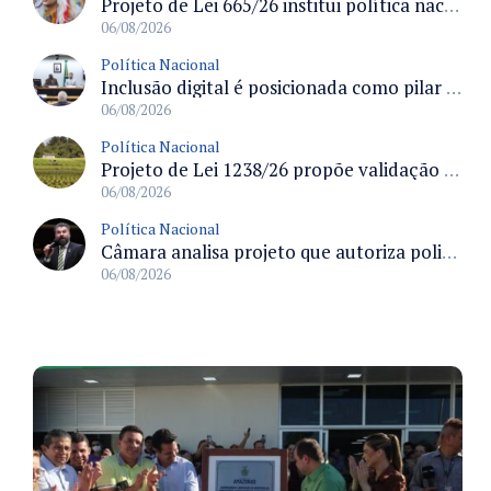
Projeto de Lei 665/26 institui política nacional para prevenção ao transfeminicídio e prevê medidas de proteção e reparação
06/08/2026
Política Nacional
Inclusão digital é posicionada como pilar essencial da reurbanização de favelas e periferias
06/08/2026
Política Nacional
Projeto de Lei 1238/26 propõe validação automática do Cadastro Ambiental Rural para imóveis de até quatro módulos fiscais
06/08/2026
Política Nacional
Câmara analisa projeto que autoriza policiais civis embarcarem armados em aeronaves civis mediante regras
06/08/2026