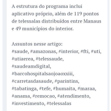
A estrutura do programa inclui
aplicativo próprio, além de 119 pontos
de telessalas distribuídos entre Manaus
e 49 municípios do interior.
Assuntos nesse artigo:
#saude, #amazonas, #interior, #fti, #uti,
#utiaerea, #telessaude,
#saudeamdigital,
#barcohospitalsaojoaoxxiii,
#carretasdasaude, #parintins,
#tabatinga, #tefe, #humaita, #maraa,
#anama, #remocao, #atendimento,
#investimento, #telessalas