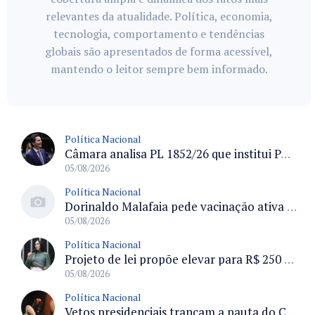
relevantes da atualidade. Política, economia,
tecnologia, comportamento e tendências
globais são apresentados de forma acessível,
mantendo o leitor sempre bem informado.
Política Nacional
Câmara analisa PL 1852/26 que institui Política Nacional de Gestão de Desempenho e Eficiência para servidores públicos
05/08/2026
Política Nacional
Dorinaldo Malafaia pede vacinação ativa ao Ministério da Saúde para reverter queda na cobertura vacinal no Brasil
05/08/2026
Política Nacional
Projeto de lei propõe elevar para R$ 250 mil limite de isenção do IPI para pessoas com deficiência e autismo
05/08/2026
Política Nacional
Vetos presidenciais trancam a pauta do Congresso com 87 itens pendentes e incluem trechos do Orçamento de 2026