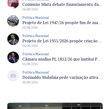
Comissão Mista debate financiamento da educação infantil e desafios do Fundeb e do CAQ na oferta de creches
06/08/2026
Política Nacional
Projeto de Lei 1947/26 propõe fim de margens para cartão de crédito e consignado do INSS
05/08/2026
Política Nacional
Projeto de Lei 1955/2026 propõe criação de geração livre de fumo ao restringir venda de vapes a nascidos desde 1º de janeiro de 2009
05/08/2026
Política Nacional
Câmara analisa PL 1852/26 que institui Política Nacional de Gestão de Desempenho e Eficiência para servidores públicos
05/08/2026
Política Nacional
Dorinaldo Malafaia pede vacinação ativa ao Ministério da Saúde para reverter queda na cobertura vacinal no Brasil
05/08/2026