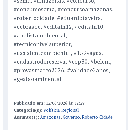
#sema, #amazonas, #concurso,
#concursosema, #concursoamazonas,
#robertocidade, #eduardotaveira,
#cebraspe, #editaln12, #editaln10,
#analistaambiental,
#tecniconivelsuperior,
#assistenteambiental, #159vagas,
#cadastrodereserva, #cop30, #belem,
#provasmarco2026, #validade2anos,
#gestaoambiental
Publicado em:
12/06/2026 às 12:29
Categoria(s):
Políticia Regional
Assunto(s):
Amazonas
,
Governo
,
Roberto Cidade