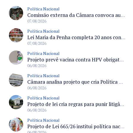
Política Nacional
Comissão externa da Câmara convoca audiência pública sobre chuvas na Zona da Mata de Minas Gerais e impactos em Juiz de Fora
07/08/2026
Política Nacional
Lei Maria da Penha completa 20 anos consolidada como norma de proteção e medidas protetivas no Brasil
07/08/2026
Política Nacional
Projeto prevê vacina contra HPV obrigatória e testes moleculares para rastreamento do câncer do colo do útero
06/08/2026
Política Nacional
Câmara analisa projeto que cria Política Nacional de Qualificação e Valorização da Preceptoria na Residência Médica
06/08/2026
Política Nacional
Projeto de lei cria regras para punir litigância abusiva reversa e integrar sistemas do Judiciário
06/08/2026
Política Nacional
Projeto de Lei 665/26 institui política nacional para prevenção ao transfeminicídio e prevê medidas de proteção e reparação
06/08/2026