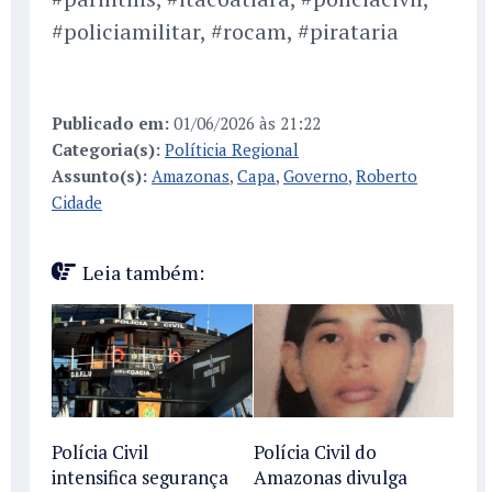
#policiamilitar, #rocam, #pirataria
Publicado em:
01/06/2026 às 21:22
Categoria(s):
Políticia Regional
Assunto(s):
Amazonas
,
Capa
,
Governo
,
Roberto
Cidade
Leia também:
Polícia Civil
Polícia Civil do
intensifica segurança
Amazonas divulga