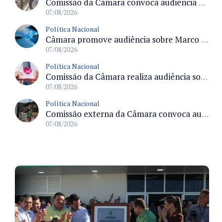
Comissão da Câmara convoca audiência para discutir misoginia nas escolas e universidades após divulgação de listas misóginas
07/08/2026
Política Nacional
Câmara promove audiência sobre Marco de Fomento à Economia Digital e impactos da inteligência artificial
07/08/2026
Política Nacional
Comissão da Câmara realiza audiência sobre apostas online para medir o tamanho do mercado ilegal
07/08/2026
Política Nacional
Comissão externa da Câmara convoca audiência pública sobre chuvas na Zona da Mata de Minas Gerais e impactos em Juiz de Fora
07/08/2026