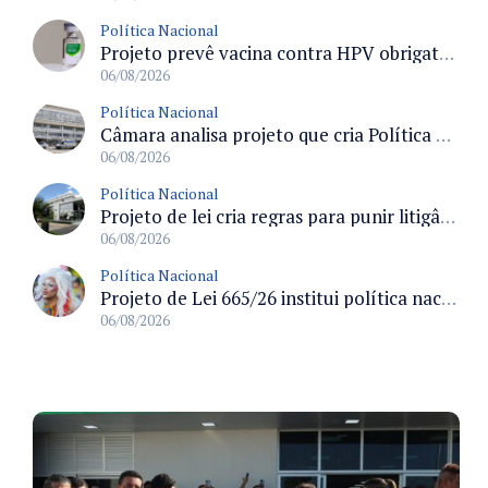
Política Nacional
Projeto prevê vacina contra HPV obrigatória e testes moleculares para rastreamento do câncer do colo do útero
06/08/2026
Política Nacional
Câmara analisa projeto que cria Política Nacional de Qualificação e Valorização da Preceptoria na Residência Médica
06/08/2026
Política Nacional
Projeto de lei cria regras para punir litigância abusiva reversa e integrar sistemas do Judiciário
06/08/2026
Política Nacional
Projeto de Lei 665/26 institui política nacional para prevenção ao transfeminicídio e prevê medidas de proteção e reparação
06/08/2026