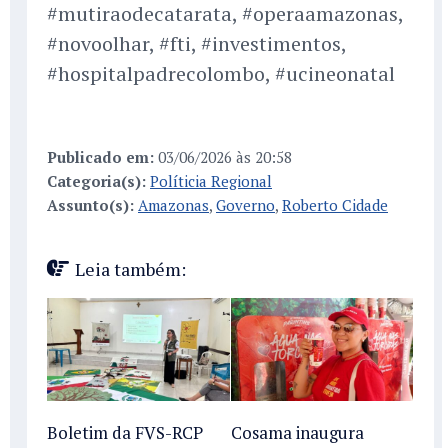
#mutiraodecatarata, #operaamazonas,
#novoolhar, #fti, #investimentos,
#hospitalpadrecolombo, #ucineonatal
Publicado em:
03/06/2026 às 20:58
Categoria(s):
Políticia Regional
Assunto(s):
Amazonas
,
Governo
,
Roberto Cidade
Leia também:
Boletim da FVS-RCP
Cosama inaugura