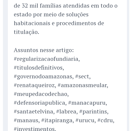
de 32 mil famílias atendidas em todo o
estado por meio de soluções
habitacionais e procedimentos de
titulação.
Assuntos nesse artigo:
#regularizacaofundiaria,
#titulosdefinitivos,
#governodoamazonas, #sect,
#renataqueiroz, #amazonasmeular,
#meupedacodechao,
#defensoriapublica, #manacapuru,
#santaetelvina, #labrea, #parintins,
#manaus, #itapiranga, #urucu, #cdru,
#investimentos,