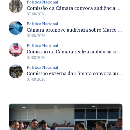
Política Nacional
Comissão da Câmara convoca audiência para discutir misoginia nas escolas e universidades após divulgação de listas misóginas
07/08/2026
Política Nacional
Câmara promove audiência sobre Marco de Fomento à Economia Digital e impactos da inteligência artificial
07/08/2026
Política Nacional
Comissão da Câmara realiza audiência sobre apostas online para medir o tamanho do mercado ilegal
07/08/2026
Política Nacional
Comissão externa da Câmara convoca audiência pública sobre chuvas na Zona da Mata de Minas Gerais e impactos em Juiz de Fora
07/08/2026