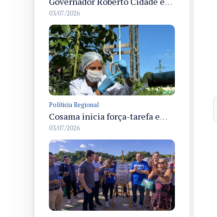
Governador Roberto Cidade entrega readequação do ambulatório da FCecon e amplia capacidade de atendimento oncológico em Manaus
03/07/2026
Políticia Regional
Cosama inicia força-tarefa em Anamã para fortalecer abastecimento de água e segurança hídrica da população
03/07/2026