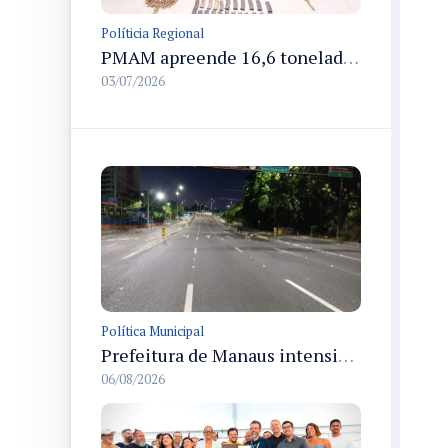
Políticia Regional
PMAM apreende 16,6 toneladas de entorpecentes e registra aumento nas prisões em flagrante e nas capturas de foragidos no primeiro semestre de 2026
03/07/2026
Política Municipal
Prefeitura de Manaus intensifica sinalização viária em diversos bairros para organizar o trânsito e reduzir sinistros
06/08/2026