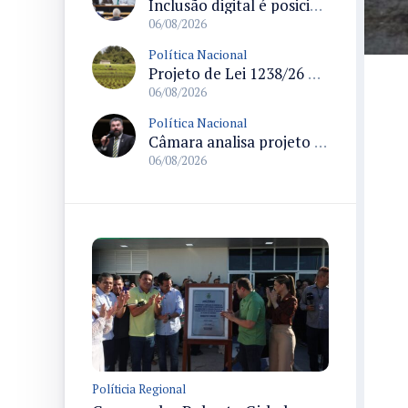
Inclusão digital é posicionada como pilar essencial da reurbanização de favelas e periferias
06/08/2026
Política Nacional
Projeto de Lei 1238/26 propõe validação automática do Cadastro Ambiental Rural para imóveis de até quatro módulos fiscais
06/08/2026
Política Nacional
Câmara analisa projeto que autoriza policiais civis embarcarem armados em aeronaves civis mediante regras
06/08/2026
Políticia Regional