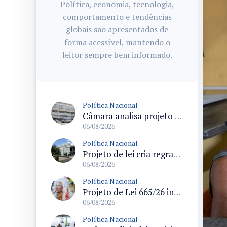
Política, economia, tecnologia,
comportamento e tendências
globais são apresentados de
forma acessível, mantendo o
leitor sempre bem informado.
Política Nacional
Câmara analisa projeto que cria Política Nacional de Qualificação e Valorização da Preceptoria na Residência Médica
06/08/2026
Política Nacional
Projeto de lei cria regras para punir litigância abusiva reversa e integrar sistemas do Judiciário
06/08/2026
Política Nacional
Projeto de Lei 665/26 institui política nacional para prevenção ao transfeminicídio e prevê medidas de proteção e reparação
06/08/2026
Política Nacional