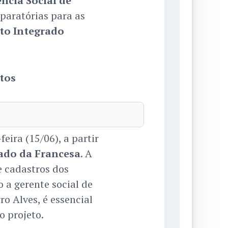
ncia Social de
eparatórias para as
to Integrado
tos
ira (15/06), a partir
ado da Francesa
. A
e cadastros dos
 a gerente social de
o Alves, é essencial
o projeto.