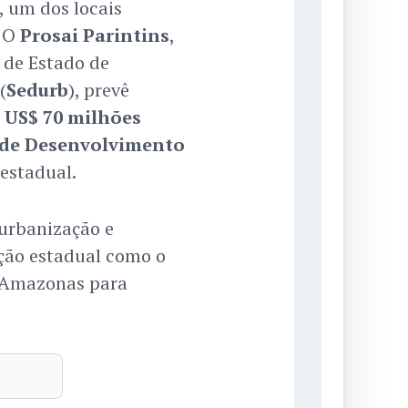
, um dos locais
. O
Prosai Parintins
,
a de Estado de
(
Sedurb
), prevê
o
US$ 70 milhões
 de Desenvolvimento
estadual.
urbanização e
ação estadual como o
o Amazonas para