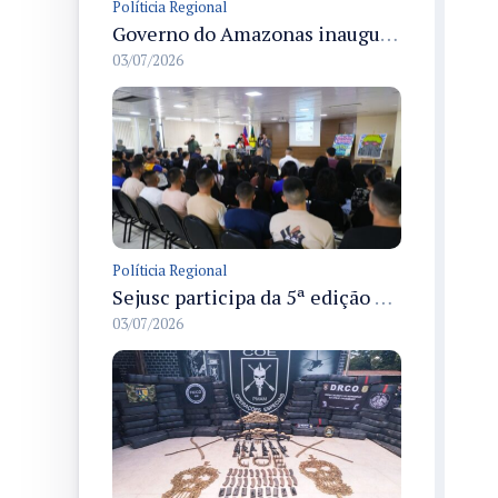
Políticia Regional
Governo do Amazonas inaugura primeiro Castramóvel Fluvial para atendimento veterinário às comunidades ribeirinhas e castração gratuita
03/07/2026
Políticia Regional
Sejusc participa da 5ª edição do Caminhos Literários com foco na cultura hip-hop nas unidades socioeducativas
03/07/2026