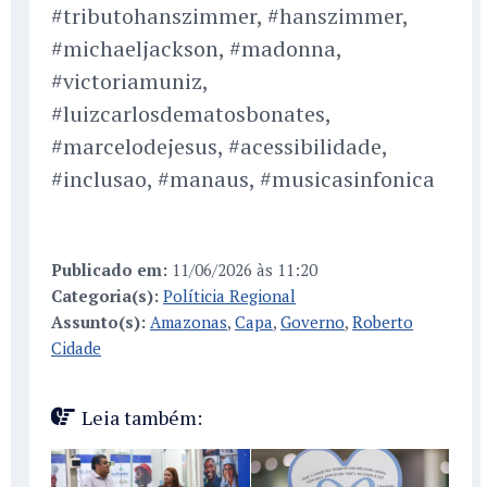
#tributohanszimmer, #hanszimmer,
#michaeljackson, #madonna,
#victoriamuniz,
#luizcarlosdematosbonates,
#marcelodejesus, #acessibilidade,
#inclusao, #manaus, #musicasinfonica
Publicado em:
11/06/2026 às 11:20
Categoria(s):
Políticia Regional
Assunto(s):
Amazonas
,
Capa
,
Governo
,
Roberto
Cidade
Leia também: