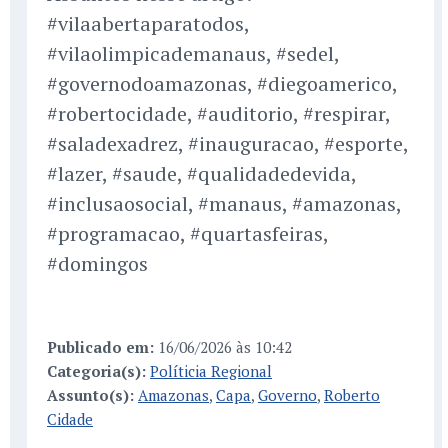
#vilaabertaparatodos,
#vilaolimpicademanaus, #sedel,
#governodoamazonas, #diegoamerico,
#robertocidade, #auditorio, #respirar,
#saladexadrez, #inauguracao, #esporte,
#lazer, #saude, #qualidadedevida,
#inclusaosocial, #manaus, #amazonas,
#programacao, #quartasfeiras,
#domingos
Publicado em:
16/06/2026 às 10:42
Categoria(s):
Políticia Regional
Assunto(s):
Amazonas
,
Capa
,
Governo
,
Roberto
Cidade