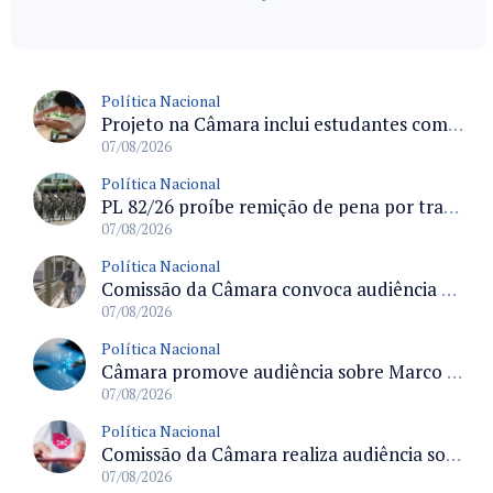
Política Nacional
Projeto na Câmara inclui estudantes com deficiência no regime escolar especial da LDB e estabelece critérios para frequência
07/08/2026
Política Nacional
PL 82/26 proíbe remição de pena por trabalho em funções militares para condenados por crimes contra o Estado Democrático de Direito
07/08/2026
Política Nacional
Comissão da Câmara convoca audiência para discutir misoginia nas escolas e universidades após divulgação de listas misóginas
07/08/2026
Política Nacional
Câmara promove audiência sobre Marco de Fomento à Economia Digital e impactos da inteligência artificial
07/08/2026
Política Nacional
Comissão da Câmara realiza audiência sobre apostas online para medir o tamanho do mercado ilegal
07/08/2026