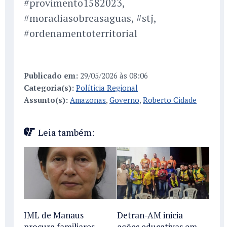
#provimento1582023,
#moradiasobreasaguas, #stj,
#ordenamentoterritorial
Publicado em:
29/05/2026 às 08:06
Categoria(s):
Políticia Regional
Assunto(s):
Amazonas
,
Governo
,
Roberto Cidade
Leia também:
IML de Manaus
Detran-AM inicia
procura familiares
ações educativas em