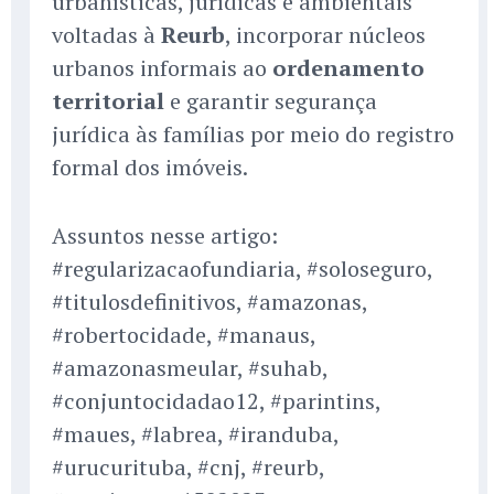
urbanísticas, jurídicas e ambientais
voltadas à
Reurb
, incorporar núcleos
urbanos informais ao
ordenamento
territorial
e garantir segurança
jurídica às famílias por meio do registro
formal dos imóveis.
Assuntos nesse artigo:
#regularizacaofundiaria, #soloseguro,
#titulosdefinitivos, #amazonas,
#robertocidade, #manaus,
#amazonasmeular, #suhab,
#conjuntocidadao12, #parintins,
#maues, #labrea, #iranduba,
#urucurituba, #cnj, #reurb,