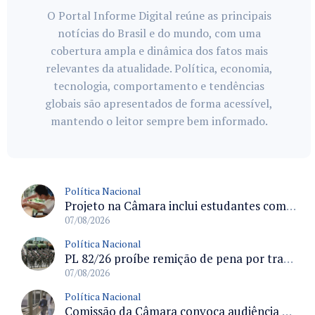
O Portal Informe Digital reúne as principais
notícias do Brasil e do mundo, com uma
cobertura ampla e dinâmica dos fatos mais
relevantes da atualidade. Política, economia,
tecnologia, comportamento e tendências
globais são apresentados de forma acessível,
mantendo o leitor sempre bem informado.
Política Nacional
Projeto na Câmara inclui estudantes com deficiência no regime escolar especial da LDB e estabelece critérios para frequência
07/08/2026
Política Nacional
PL 82/26 proíbe remição de pena por trabalho em funções militares para condenados por crimes contra o Estado Democrático de Direito
07/08/2026
Política Nacional
Comissão da Câmara convoca audiência para discutir misoginia nas escolas e universidades após divulgação de listas misóginas