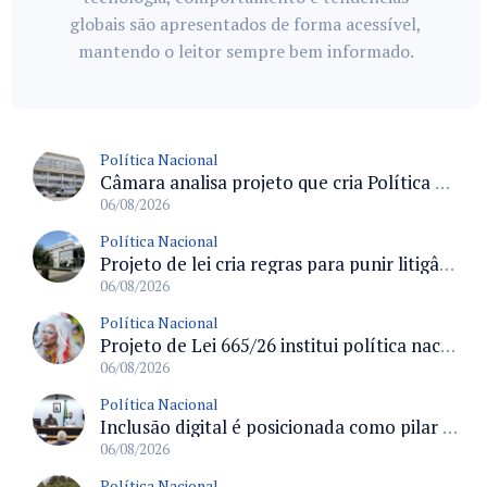
globais são apresentados de forma acessível,
mantendo o leitor sempre bem informado.
Política Nacional
Câmara analisa projeto que cria Política Nacional de Qualificação e Valorização da Preceptoria na Residência Médica
06/08/2026
Política Nacional
Projeto de lei cria regras para punir litigância abusiva reversa e integrar sistemas do Judiciário
06/08/2026
Política Nacional
Projeto de Lei 665/26 institui política nacional para prevenção ao transfeminicídio e prevê medidas de proteção e reparação
06/08/2026
Política Nacional
Inclusão digital é posicionada como pilar essencial da reurbanização de favelas e periferias
06/08/2026
Política Nacional