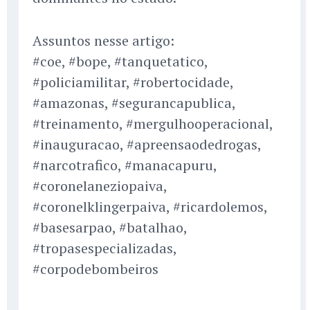
Assuntos nesse artigo:
#coe, #bope, #tanquetatico,
#policiamilitar, #robertocidade,
#amazonas, #segurancapublica,
#treinamento, #mergulhooperacional,
#inauguracao, #apreensaodedrogas,
#narcotrafico, #manacapuru,
#coronelaneziopaiva,
#coronelklingerpaiva, #ricardolemos,
#basesarpao, #batalhao,
#tropasespecializadas,
#corpodebombeiros