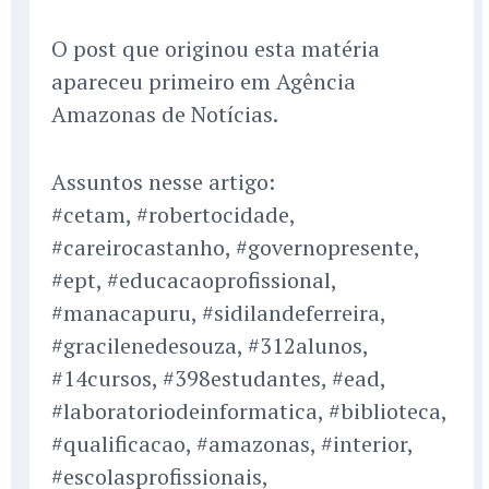
O post que originou esta matéria
apareceu primeiro em Agência
Amazonas de Notícias.
Assuntos nesse artigo:
#cetam, #robertocidade,
#careirocastanho, #governopresente,
#ept, #educacaoprofissional,
#manacapuru, #sidilandeferreira,
#gracilenedesouza, #312alunos,
#14cursos, #398estudantes, #ead,
#laboratoriodeinformatica, #biblioteca,
#qualificacao, #amazonas, #interior,
#escolasprofissionais,