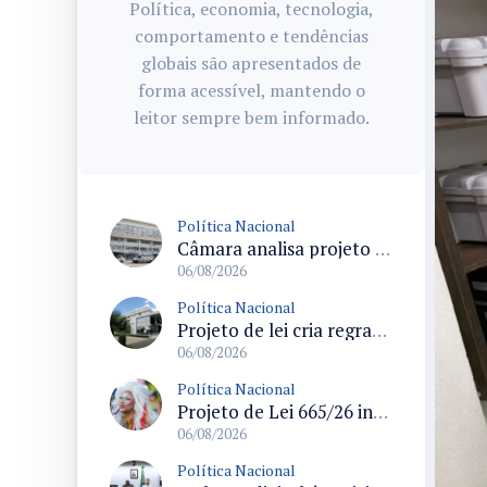
Política, economia, tecnologia,
comportamento e tendências
globais são apresentados de
forma acessível, mantendo o
leitor sempre bem informado.
Política Nacional
Câmara analisa projeto que cria Política Nacional de Qualificação e Valorização da Preceptoria na Residência Médica
06/08/2026
Política Nacional
Projeto de lei cria regras para punir litigância abusiva reversa e integrar sistemas do Judiciário
06/08/2026
Política Nacional
Projeto de Lei 665/26 institui política nacional para prevenção ao transfeminicídio e prevê medidas de proteção e reparação
06/08/2026
Política Nacional