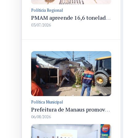
Políticia Regional
PMAM apreende 16,6 toneladas de entorpecentes e registra aumento nas prisões em flagrante e nas capturas de foragidos no primeiro semestre de 2026
03/07/2026
Política Municipal
Prefeitura de Manaus promove demolição administrativa de cinco estruturas que ocupavam calçada pública
06/08/2026