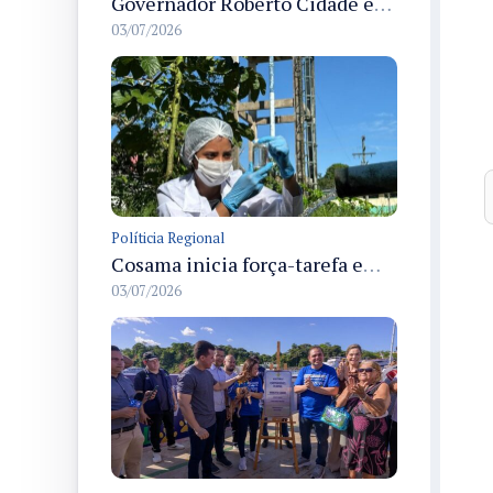
Governador Roberto Cidade entrega readequação do ambulatório da FCecon e amplia capacidade de atendimento oncológico em Manaus
03/07/2026
Políticia Regional
Cosama inicia força-tarefa em Anamã para fortalecer abastecimento de água e segurança hídrica da população
03/07/2026