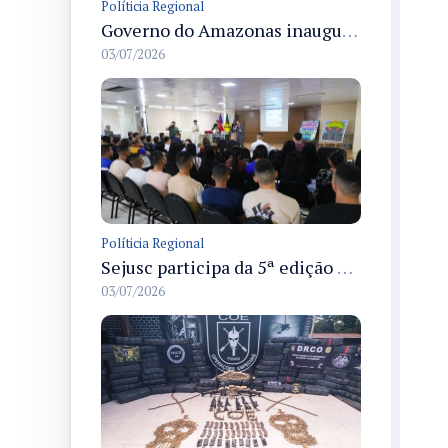
Políticia Regional
Governo do Amazonas inaugura primeiro Castramóvel Fluvial para atendimento veterinário às comunidades ribeirinhas e castração gratuita
03/07/2026
Políticia Regional
Sejusc participa da 5ª edição do Caminhos Literários com foco na cultura hip-hop nas unidades socioeducativas
03/07/2026