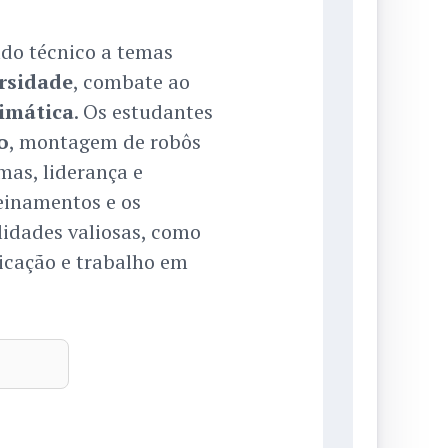
do técnico a temas
rsidade
, combate ao
limática
. Os estudantes
o
, montagem de robôs
mas, liderança e
einamentos e os
idades valiosas, como
icação e trabalho em