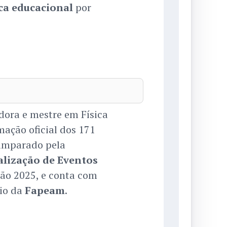
ca educacional
por
ora e mestre em Física
mação oficial dos 171
 amparado pela
lização de Eventos
ção 2025, e conta com
eio da
Fapeam
.