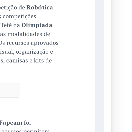
petição de
Robótica
s competições
 Tefé na
Olimpíada
as modalidades de
 Os recursos aprovados
sual, organização e
, camisas e kits de
Fapeam
foi
 recursos permitem