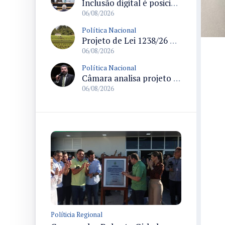
Inclusão digital é posicionada como pilar essencial da reurbanização de favelas e periferias
06/08/2026
Política Nacional
Projeto de Lei 1238/26 propõe validação automática do Cadastro Ambiental Rural para imóveis de até quatro módulos fiscais
06/08/2026
Política Nacional
Câmara analisa projeto que autoriza policiais civis embarcarem armados em aeronaves civis mediante regras
06/08/2026
Políticia Regional