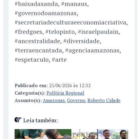
#baixadaxanda, #manaus,
#governodoamazonas,
#secretariadeculturaeeconomiacriativa,
#fredgoes, #telopinto, #israelpaulain,
#ancestralidade, #diversidade,
#terraencantada, #agenciaamazonas,
#espetaculo, #arte
Publicado em:
25/06/2026 às 12:32
Categoria(s):
Políticia Regional
Assunto(s):
Amazonas
,
Governo
,
Roberto Cidade
Leia também: