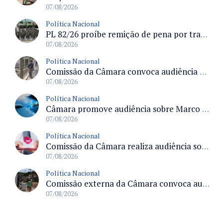
07/08/2026
Política Nacional
PL 82/26 proíbe remição de pena por trabalho em funções militares para condenados por crimes contra o Estado Democrático de Direito
07/08/2026
Política Nacional
Comissão da Câmara convoca audiência para discutir misoginia nas escolas e universidades após divulgação de listas misóginas
07/08/2026
Política Nacional
Câmara promove audiência sobre Marco de Fomento à Economia Digital e impactos da inteligência artificial
07/08/2026
Política Nacional
Comissão da Câmara realiza audiência sobre apostas online para medir o tamanho do mercado ilegal
07/08/2026
Política Nacional
Comissão externa da Câmara convoca audiência pública sobre chuvas na Zona da Mata de Minas Gerais e impactos em Juiz de Fora
07/08/2026