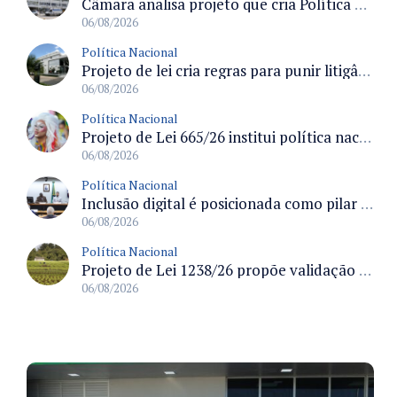
Câmara analisa projeto que cria Política Nacional de Qualificação e Valorização da Preceptoria na Residência Médica
06/08/2026
Política Nacional
Projeto de lei cria regras para punir litigância abusiva reversa e integrar sistemas do Judiciário
06/08/2026
Política Nacional
Projeto de Lei 665/26 institui política nacional para prevenção ao transfeminicídio e prevê medidas de proteção e reparação
06/08/2026
Política Nacional
Inclusão digital é posicionada como pilar essencial da reurbanização de favelas e periferias
06/08/2026
Política Nacional
Projeto de Lei 1238/26 propõe validação automática do Cadastro Ambiental Rural para imóveis de até quatro módulos fiscais
06/08/2026