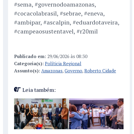
#sema, #governodoamazonas,
#cocacolabrasil, #sebrae, #eneva,
#ambipar, #ascalpin, #eduardotaveira,
#campeaosustentavel, #r20mil
Publicado em:
29/06/2026 às 08:30
Categoria(s):
Políticia Regional
Assunto(s):
Amazonas
,
Governo
,
Roberto Cidade
Leia também: