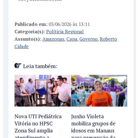
Publicado em:
03/06/2026 às 13:11
Categoria(s):
Políticia Regional
Assunto(s):
Amazonas
,
Capa
,
Governo
,
Roberto
Cidade
Leia também:
Nova UTI Pediátrica
Junho Violeta
Vitória no HPSC
mobiliza grupos de
Zona Sul amplia
idosos em Manaus
atendimento a
para prevenção da