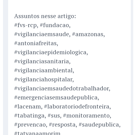
Assuntos nesse artigo:
#fvs-rcp, #fundacao,
#vigilanciaemsaude, #amazonas,
#antoniafreitas,
#vigilanciaepidemiologica,
#vigilanciasanitaria,
#vigilanciaambiental,
#vigilanciahospitalar,
#vigilanciaemsaudedotrabalhador,
#emergenciasemsaudepublica,
#lacenam, #laboratoriodefronteira,
#tabatinga, #sus, #monitoramento,
#prevencao, #resposta, #saudepublica,
#tatyanaamorim