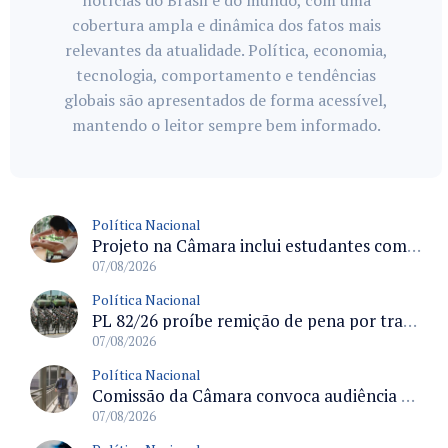
notícias do Brasil e do mundo, com uma
cobertura ampla e dinâmica dos fatos mais
relevantes da atualidade. Política, economia,
tecnologia, comportamento e tendências
globais são apresentados de forma acessível,
mantendo o leitor sempre bem informado.
Política Nacional
Projeto na Câmara inclui estudantes com deficiência no regime escolar especial da LDB e estabelece critérios para frequência
07/08/2026
Política Nacional
PL 82/26 proíbe remição de pena por trabalho em funções militares para condenados por crimes contra o Estado Democrático de Direito
07/08/2026
Política Nacional
Comissão da Câmara convoca audiência para discutir misoginia nas escolas e universidades após divulgação de listas misóginas
07/08/2026