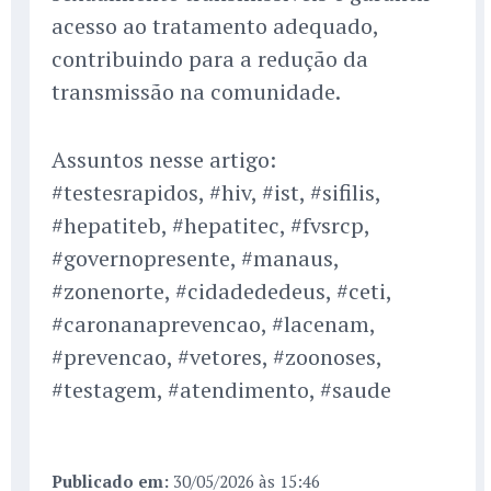
acesso ao tratamento adequado,
contribuindo para a redução da
transmissão na comunidade.
Assuntos nesse artigo:
#testesrapidos, #hiv, #ist, #sifilis,
#hepatiteb, #hepatitec, #fvsrcp,
#governopresente, #manaus,
#zonenorte, #cidadededeus, #ceti,
#caronanaprevencao, #lacenam,
#prevencao, #vetores, #zoonoses,
#testagem, #atendimento, #saude
Publicado em:
30/05/2026 às 15:46