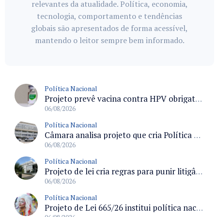
relevantes da atualidade. Política, economia,
tecnologia, comportamento e tendências
globais são apresentados de forma acessível,
mantendo o leitor sempre bem informado.
Política Nacional
Projeto prevê vacina contra HPV obrigatória e testes moleculares para rastreamento do câncer do colo do útero
06/08/2026
Política Nacional
Câmara analisa projeto que cria Política Nacional de Qualificação e Valorização da Preceptoria na Residência Médica
06/08/2026
Política Nacional
Projeto de lei cria regras para punir litigância abusiva reversa e integrar sistemas do Judiciário
06/08/2026
Política Nacional
Projeto de Lei 665/26 institui política nacional para prevenção ao transfeminicídio e prevê medidas de proteção e reparação