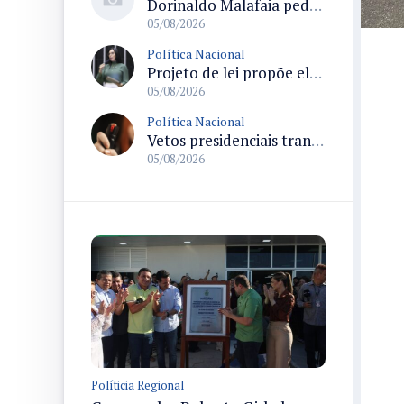
Dorinaldo Malafaia pede vacinação ativa ao Ministério da Saúde para reverter queda na cobertura vacinal no Brasil
05/08/2026
Política Nacional
Projeto de lei propõe elevar para R$ 250 mil limite de isenção do IPI para pessoas com deficiência e autismo
05/08/2026
Política Nacional
Vetos presidenciais trancam a pauta do Congresso com 87 itens pendentes e incluem trechos do Orçamento de 2026
05/08/2026
Políticia Regional