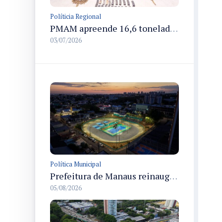
Políticia Regional
PMAM apreende 16,6 toneladas de entorpecentes e registra aumento nas prisões em flagrante e nas capturas de foragidos no primeiro semestre de 2026
03/07/2026
Política Municipal
Prefeitura de Manaus reinaugura o Velódromo Professora Alzira Campos e entrega espaço esportivo totalmente revitalizado
05/08/2026