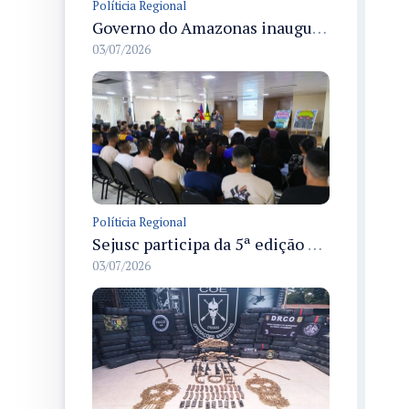
Políticia Regional
Governo do Amazonas inaugura primeiro Castramóvel Fluvial para atendimento veterinário às comunidades ribeirinhas e castração gratuita
03/07/2026
Políticia Regional
Sejusc participa da 5ª edição do Caminhos Literários com foco na cultura hip-hop nas unidades socioeducativas
03/07/2026