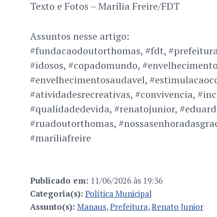
Texto e Fotos – Marília Freire/FDT
Assuntos nesse artigo:
#fundacaodoutorthomas, #fdt, #prefeitu
#idosos, #copadomundo, #envelhecimento
#envelhecimentosaudavel, #estimulacaoco
#atividadesrecreativas, #convivencia, #inc
#qualidadedevida, #renatojunior, #eduard
#ruadoutorthomas, #nossasenhoradasgrac
#mariliafreire
Publicado em:
11/06/2026 às 19:36
Categoria(s):
Política Municipal
Assunto(s):
Manaus
,
Prefeitura
,
Renato Junior