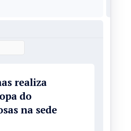
s realiza
Copa do
osas na sede