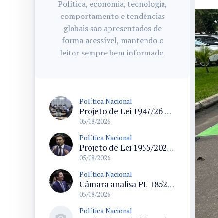
Política, economia, tecnologia,
comportamento e tendências
globais são apresentados de
forma acessível, mantendo o
leitor sempre bem informado.
Política Nacional
Projeto de Lei 1947/26 propõe fim de margens para cartão de crédito e consignado do INSS
05/08/2026
Política Nacional
Projeto de Lei 1955/2026 propõe criação de geração livre de fumo ao restringir venda de vapes a nascidos desde 1º de janeiro de 2009
05/08/2026
Política Nacional
Câmara analisa PL 1852/26 que institui Política Nacional de Gestão de Desempenho e Eficiência para servidores públicos
05/08/2026
Política Nacional