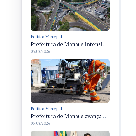
Política Municipal
Prefeitura de Manaus intensifica obras de modernização no viaduto Miguel Arraes para ampliar segurança e acessibilidade na região
05/08/2026
Política Municipal
Prefeitura de Manaus avança com recapeamento no Parque Rio Solimões e cobre cerca de 30 ruas
05/08/2026