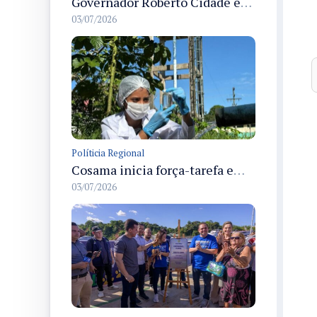
Governador Roberto Cidade entrega readequação do ambulatório da FCecon e amplia capacidade de atendimento oncológico em Manaus
03/07/2026
Políticia Regional
Cosama inicia força-tarefa em Anamã para fortalecer abastecimento de água e segurança hídrica da população
03/07/2026