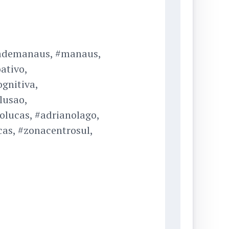
rademanaus, #manaus,
ativo,
gnitiva,
lusao,
olucas, #adrianolago,
as, #zonacentrosul,