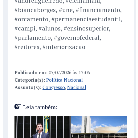
#andrefigueiredo, #ciciliamaia,
#biancaborges, #une, #financiamento,
#orcamento, #permanenciaestudantil,
#campi, #alunos, #ensinosuperior,
#parlamento, #governofederal,
#reitores, #interiorizacao
Publicado em:
07/07/2026 às 17:06
Categoria(s):
Política Nacional
Assunto(s):
Congresso
,
Nacional
Leia também: