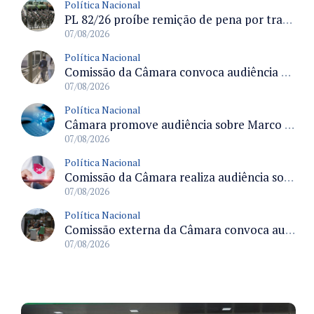
Política Nacional
PL 82/26 proíbe remição de pena por trabalho em funções militares para condenados por crimes contra o Estado Democrático de Direito
07/08/2026
Política Nacional
Comissão da Câmara convoca audiência para discutir misoginia nas escolas e universidades após divulgação de listas misóginas
07/08/2026
Política Nacional
Câmara promove audiência sobre Marco de Fomento à Economia Digital e impactos da inteligência artificial
07/08/2026
Política Nacional
Comissão da Câmara realiza audiência sobre apostas online para medir o tamanho do mercado ilegal
07/08/2026
Política Nacional
Comissão externa da Câmara convoca audiência pública sobre chuvas na Zona da Mata de Minas Gerais e impactos em Juiz de Fora
07/08/2026