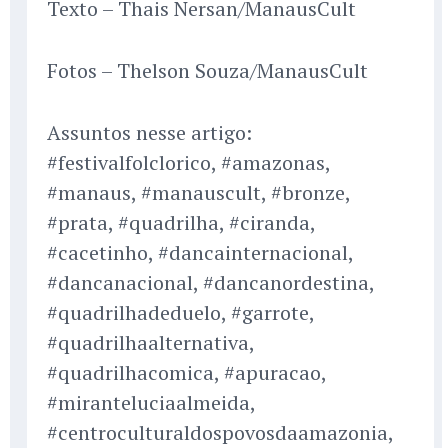
Texto – Thais Nersan/ManausCult
Fotos – Thelson Souza/ManausCult
Assuntos nesse artigo:
#festivalfolclorico, #amazonas,
#manaus, #manauscult, #bronze,
#prata, #quadrilha, #ciranda,
#cacetinho, #dancainternacional,
#dancanacional, #dancanordestina,
#quadrilhadeduelo, #garrote,
#quadrilhaalternativa,
#quadrilhacomica, #apuracao,
#miranteluciaalmeida,
#centroculturaldospovosdaamazonia,