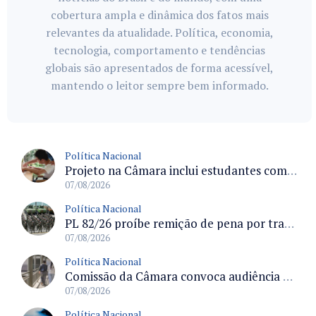
cobertura ampla e dinâmica dos fatos mais
relevantes da atualidade. Política, economia,
tecnologia, comportamento e tendências
globais são apresentados de forma acessível,
mantendo o leitor sempre bem informado.
Política Nacional
Projeto na Câmara inclui estudantes com deficiência no regime escolar especial da LDB e estabelece critérios para frequência
07/08/2026
Política Nacional
PL 82/26 proíbe remição de pena por trabalho em funções militares para condenados por crimes contra o Estado Democrático de Direito
07/08/2026
Política Nacional
Comissão da Câmara convoca audiência para discutir misoginia nas escolas e universidades após divulgação de listas misóginas
07/08/2026
Política Nacional