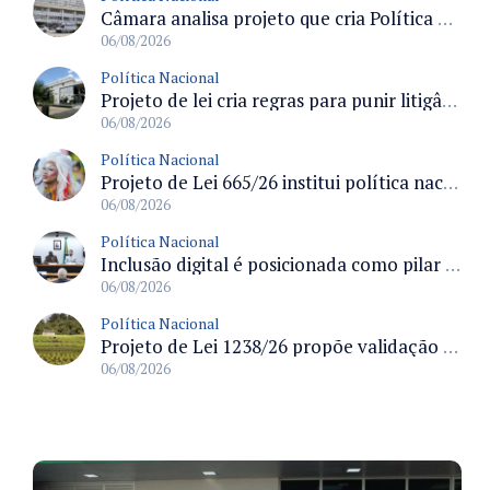
Câmara analisa projeto que cria Política Nacional de Qualificação e Valorização da Preceptoria na Residência Médica
06/08/2026
Política Nacional
Projeto de lei cria regras para punir litigância abusiva reversa e integrar sistemas do Judiciário
06/08/2026
Política Nacional
Projeto de Lei 665/26 institui política nacional para prevenção ao transfeminicídio e prevê medidas de proteção e reparação
06/08/2026
Política Nacional
Inclusão digital é posicionada como pilar essencial da reurbanização de favelas e periferias
06/08/2026
Política Nacional
Projeto de Lei 1238/26 propõe validação automática do Cadastro Ambiental Rural para imóveis de até quatro módulos fiscais
06/08/2026