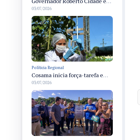
Governador Roberto Cidade entrega readequação do ambulatório da FCecon e amplia capacidade de atendimento oncológico em Manaus
03/07/2026
Políticia Regional
Cosama inicia força-tarefa em Anamã para fortalecer abastecimento de água e segurança hídrica da população
03/07/2026