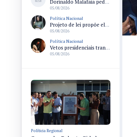
Dorinaldo Malafaia pede vacinação ativa ao Ministério da Saúde para reverter queda na cobertura vacinal no Brasil
05/08/2026
Política Nacional
Projeto de lei propõe elevar para R$ 250 mil limite de isenção do IPI para pessoas com deficiência e autismo
05/08/2026
Política Nacional
Vetos presidenciais trancam a pauta do Congresso com 87 itens pendentes e incluem trechos do Orçamento de 2026
05/08/2026
Políticia Regional