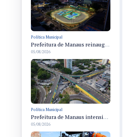
Política Municipal
Prefeitura de Manaus reinaugura o Velódromo Professora Alzira Campos e entrega espaço esportivo totalmente revitalizado
05/08/2026
Política Municipal
Prefeitura de Manaus intensifica obras de modernização no viaduto Miguel Arraes para ampliar segurança e acessibilidade na região
05/08/2026