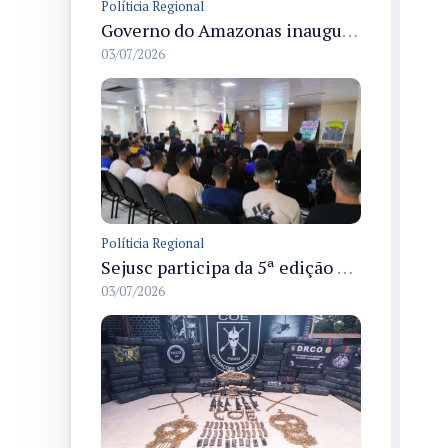
Políticia Regional
Governo do Amazonas inaugura primeiro Castramóvel Fluvial para atendimento veterinário às comunidades ribeirinhas e castração gratuita
03/07/2026
Políticia Regional
Sejusc participa da 5ª edição do Caminhos Literários com foco na cultura hip-hop nas unidades socioeducativas
03/07/2026