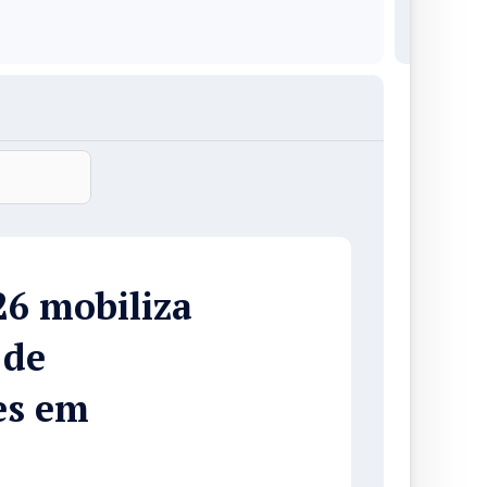
26 mobiliza
 de
es em