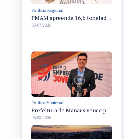
Políticia Regional
PMAM apreende 16,6 toneladas de entorpecentes e registra aumento nas prisões em flagrante e nas capturas de foragidos no primeiro semestre de 2026
03/07/2026
Política Municipal
Prefeitura de Manaus vence prêmio nacional na categoria Estágio e recebe troféu em São Paulo
06/08/2026