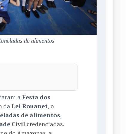
toneladas de alimentos
ntaram a
Festa dos
o da
Lei Rouanet
, o
eladas de alimentos
,
ade Civil
credenciadas.
erno do Amazonas, a