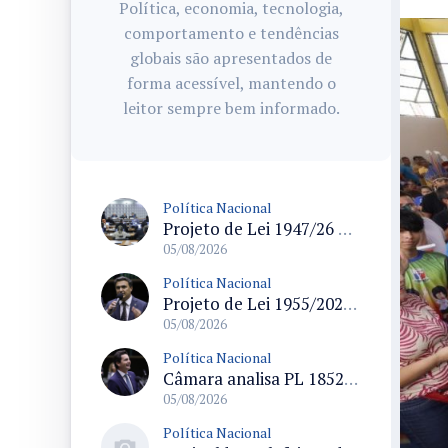
Política, economia, tecnologia,
comportamento e tendências
globais são apresentados de
forma acessível, mantendo o
leitor sempre bem informado.
Política Nacional
Projeto de Lei 1947/26 propõe fim de margens para cartão de crédito e consignado do INSS
05/08/2026
Política Nacional
Projeto de Lei 1955/2026 propõe criação de geração livre de fumo ao restringir venda de vapes a nascidos desde 1º de janeiro de 2009
05/08/2026
Política Nacional
Câmara analisa PL 1852/26 que institui Política Nacional de Gestão de Desempenho e Eficiência para servidores públicos
05/08/2026
Política Nacional