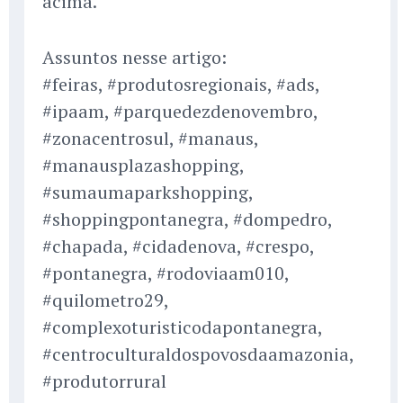
acima.
Assuntos nesse artigo:
#feiras, #produtosregionais, #ads,
#ipaam, #parquedezdenovembro,
#zonacentrosul, #manaus,
#manausplazashopping,
#sumaumaparkshopping,
#shoppingpontanegra, #dompedro,
#chapada, #cidadenova, #crespo,
#pontanegra, #rodoviaam010,
#quilometro29,
#complexoturisticodapontanegra,
#centroculturaldospovosdaamazonia,
#produtorrural