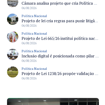
Câmara analisa projeto que cria Política Nacional de Qualificação e Valorização da Preceptoria na Residência Médica
06/08/2026
Política Nacional
Projeto de lei cria regras para punir litigância abusiva reversa e integrar sistemas do Judiciário
06/08/2026
Política Nacional
Projeto de Lei 665/26 institui política nacional para prevenção ao transfeminicídio e prevê medidas de proteção e reparação
06/08/2026
Política Nacional
Inclusão digital é posicionada como pilar essencial da reurbanização de favelas e periferias
06/08/2026
Política Nacional
Projeto de Lei 1238/26 propõe validação automática do Cadastro Ambiental Rural para imóveis de até quatro módulos fiscais
06/08/2026