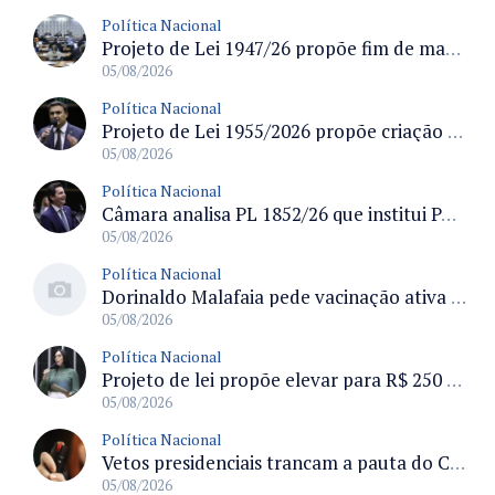
Política Nacional
Projeto de Lei 1947/26 propõe fim de margens para cartão de crédito e consignado do INSS
05/08/2026
Política Nacional
Projeto de Lei 1955/2026 propõe criação de geração livre de fumo ao restringir venda de vapes a nascidos desde 1º de janeiro de 2009
05/08/2026
Política Nacional
Câmara analisa PL 1852/26 que institui Política Nacional de Gestão de Desempenho e Eficiência para servidores públicos
05/08/2026
Política Nacional
Dorinaldo Malafaia pede vacinação ativa ao Ministério da Saúde para reverter queda na cobertura vacinal no Brasil
05/08/2026
Política Nacional
Projeto de lei propõe elevar para R$ 250 mil limite de isenção do IPI para pessoas com deficiência e autismo
05/08/2026
Política Nacional
Vetos presidenciais trancam a pauta do Congresso com 87 itens pendentes e incluem trechos do Orçamento de 2026
05/08/2026