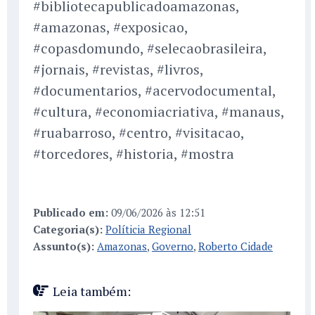
#bibliotecapublicadoamazonas,
#amazonas, #exposicao,
#copasdomundo, #selecaobrasileira,
#jornais, #revistas, #livros,
#documentarios, #acervodocumental,
#cultura, #economiacriativa, #manaus,
#ruabarroso, #centro, #visitacao,
#torcedores, #historia, #mostra
Publicado em:
09/06/2026 às 12:51
Categoria(s):
Políticia Regional
Assunto(s):
Amazonas
,
Governo
,
Roberto Cidade
Leia também: