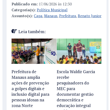
Publicado em:
17/06/2026 às 12:30
Categoria(s):
Política Municipal
Assunto(s):
Capa
,
Manaus
,
Prefeitura
,
Renato Junior
Leia também:
Prefeitura de
Escola Waldir Garcia
Manaus amplia
recebe
ações de prevenção
pesquisadores do
a golpes digitais e
MEC para
inclusão digital para
documentar gestão
pessoas idosas na
democrática e
zona Norte
educação integral