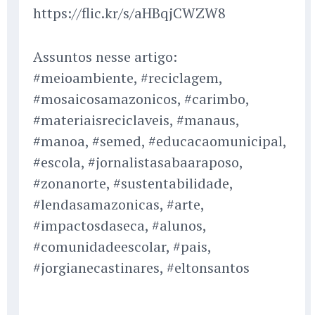
https://flic.kr/s/aHBqjCWZW8
Assuntos nesse artigo:
#meioambiente, #reciclagem,
#mosaicosamazonicos, #carimbo,
#materiaisreciclaveis, #manaus,
#manoa, #semed, #educacaomunicipal,
#escola, #jornalistasabaaraposo,
#zonanorte, #sustentabilidade,
#lendasamazonicas, #arte,
#impactosdaseca, #alunos,
#comunidadeescolar, #pais,
#jorgianecastinares, #eltonsantos