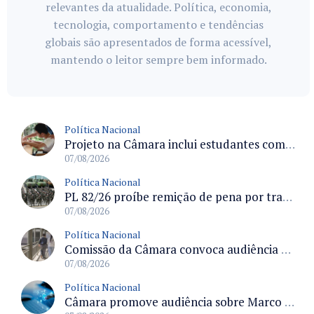
relevantes da atualidade. Política, economia,
tecnologia, comportamento e tendências
globais são apresentados de forma acessível,
mantendo o leitor sempre bem informado.
Política Nacional
Projeto na Câmara inclui estudantes com deficiência no regime escolar especial da LDB e estabelece critérios para frequência
07/08/2026
Política Nacional
PL 82/26 proíbe remição de pena por trabalho em funções militares para condenados por crimes contra o Estado Democrático de Direito
07/08/2026
Política Nacional
Comissão da Câmara convoca audiência para discutir misoginia nas escolas e universidades após divulgação de listas misóginas
07/08/2026
Política Nacional
Câmara promove audiência sobre Marco de Fomento à Economia Digital e impactos da inteligência artificial