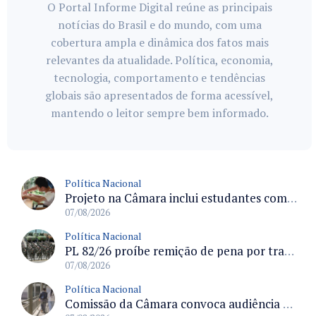
O Portal Informe Digital reúne as principais
notícias do Brasil e do mundo, com uma
cobertura ampla e dinâmica dos fatos mais
relevantes da atualidade. Política, economia,
tecnologia, comportamento e tendências
globais são apresentados de forma acessível,
mantendo o leitor sempre bem informado.
Política Nacional
Projeto na Câmara inclui estudantes com deficiência no regime escolar especial da LDB e estabelece critérios para frequência
07/08/2026
Política Nacional
PL 82/26 proíbe remição de pena por trabalho em funções militares para condenados por crimes contra o Estado Democrático de Direito
07/08/2026
Política Nacional
Comissão da Câmara convoca audiência para discutir misoginia nas escolas e universidades após divulgação de listas misóginas