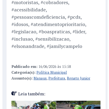
#motoristas, #cobradores,
#acessibilidade,
#pessoascomdeficiencia, #pcds,
#idosos, #atendimentoprioritario,
#legislacao, #boaspraticas, #lider,
#inclusao, #sensibilizacao,
#elsonandrade, #jamilycampelo
Publicado em:
16/06/2026 às 15:58
Categoria(s):
Política Municipal
Assunto(s):
Manaus
,
Prefeitura
,
Renato Junior
Leia também: