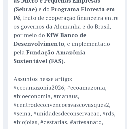
às Micro e Pequenas Empresas
(Sebrae)
e do
Programa Floresta em
Pé
, fruto de cooperação financeira entre
os governos da Alemanha e do Brasil,
por meio do
KfW Banco de
Desenvolvimento
, e implementado
pela
Fundação Amazônia
Sustentável (FAS)
.
Assuntos nesse artigo:
#ecoamazonia2026, #ecoamazonia,
#bioeconomia, #manaus,
#centrodeconvencoesvascovasques2,
#sema, #unidadesdeconservacao, #rds,
#biojoias, #cestarias, #artesanato,