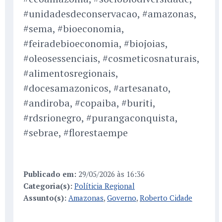
#unidadesdeconservacao, #amazonas,
#sema, #bioeconomia,
#feiradebioeconomia, #biojoias,
#oleosessenciais, #cosmeticosnaturais,
#alimentosregionais,
#docesamazonicos, #artesanato,
#andiroba, #copaiba, #buriti,
#rdsrionegro, #purangaconquista,
#sebrae, #florestaempe
Publicado em:
29/05/2026 às 16:36
Categoria(s):
Políticia Regional
Assunto(s):
Amazonas
,
Governo
,
Roberto Cidade