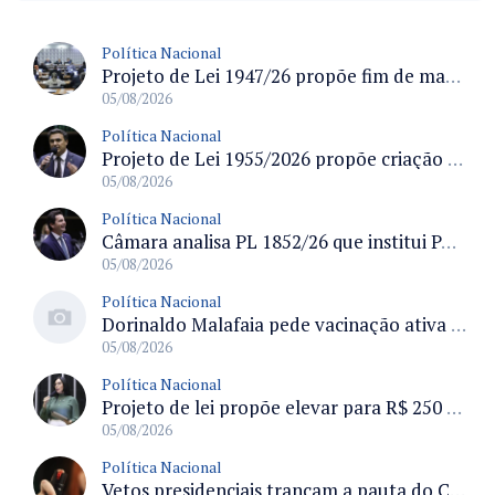
Política Nacional
Projeto de Lei 1947/26 propõe fim de margens para cartão de crédito e consignado do INSS
05/08/2026
Política Nacional
Projeto de Lei 1955/2026 propõe criação de geração livre de fumo ao restringir venda de vapes a nascidos desde 1º de janeiro de 2009
05/08/2026
Política Nacional
Câmara analisa PL 1852/26 que institui Política Nacional de Gestão de Desempenho e Eficiência para servidores públicos
05/08/2026
Política Nacional
Dorinaldo Malafaia pede vacinação ativa ao Ministério da Saúde para reverter queda na cobertura vacinal no Brasil
05/08/2026
Política Nacional
Projeto de lei propõe elevar para R$ 250 mil limite de isenção do IPI para pessoas com deficiência e autismo
05/08/2026
Política Nacional
Vetos presidenciais trancam a pauta do Congresso com 87 itens pendentes e incluem trechos do Orçamento de 2026