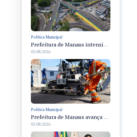
Política Municipal
Prefeitura de Manaus intensifica obras de modernização no viaduto Miguel Arraes para ampliar segurança e acessibilidade na região
05/08/2026
Política Municipal
Prefeitura de Manaus avança com recapeamento no Parque Rio Solimões e cobre cerca de 30 ruas
05/08/2026