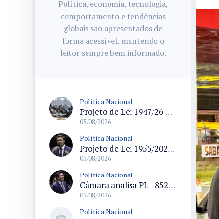
Política, economia, tecnologia,
comportamento e tendências
globais são apresentados de
forma acessível, mantendo o
leitor sempre bem informado.
Política Nacional
Projeto de Lei 1947/26 propõe fim de margens para cartão de crédito e consignado do INSS
05/08/2026
Política Nacional
Projeto de Lei 1955/2026 propõe criação de geração livre de fumo ao restringir venda de vapes a nascidos desde 1º de janeiro de 2009
05/08/2026
Política Nacional
Câmara analisa PL 1852/26 que institui Política Nacional de Gestão de Desempenho e Eficiência para servidores públicos
05/08/2026
Política Nacional