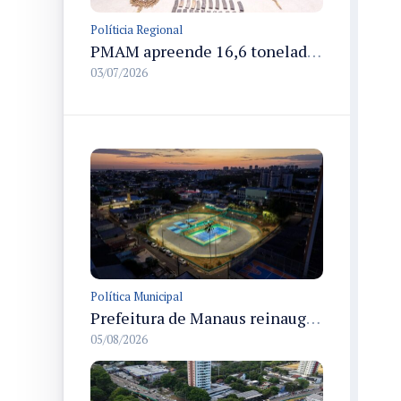
Políticia Regional
PMAM apreende 16,6 toneladas de entorpecentes e registra aumento nas prisões em flagrante e nas capturas de foragidos no primeiro semestre de 2026
03/07/2026
Política Municipal
Prefeitura de Manaus reinaugura o Velódromo Professora Alzira Campos e entrega espaço esportivo totalmente revitalizado
05/08/2026