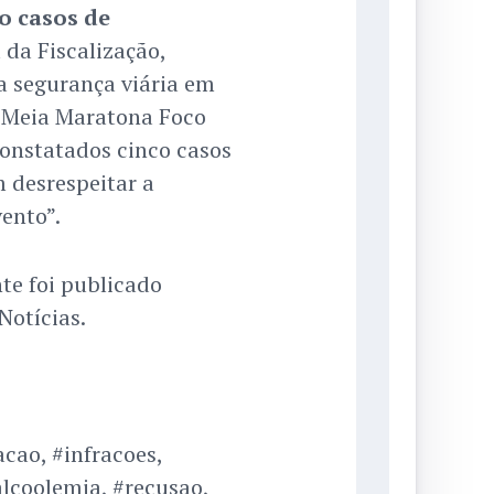
o casos de
 da Fiscalização,
 a segurança viária em
a Meia Maratona Foco
constatados cinco casos
 desrespeitar a
ento”.
te foi publicado
Notícias.
cao, #infracoes,
alcoolemia, #recusao,