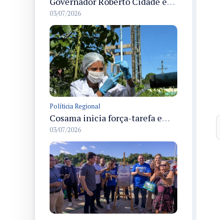
Governador Roberto Cidade entrega readequação do ambulatório da FCecon e amplia capacidade de atendimento oncológico em Manaus
03/07/2026
Políticia Regional
Cosama inicia força-tarefa em Anamã para fortalecer abastecimento de água e segurança hídrica da população
03/07/2026