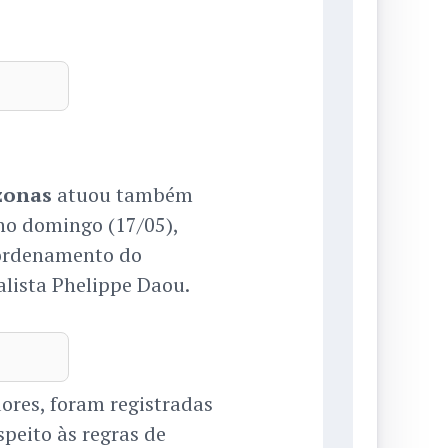
zonas
atuou também
 no domingo (17/05),
o ordenamento do
alista Phelippe Daou.
ores, foram registradas
peito às regras de