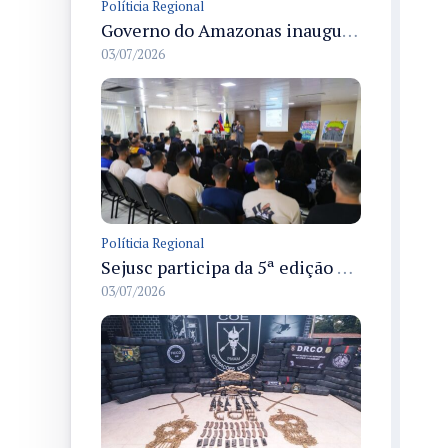
Políticia Regional
Governo do Amazonas inaugura primeiro Castramóvel Fluvial para atendimento veterinário às comunidades ribeirinhas e castração gratuita
03/07/2026
Políticia Regional
Sejusc participa da 5ª edição do Caminhos Literários com foco na cultura hip-hop nas unidades socioeducativas
03/07/2026