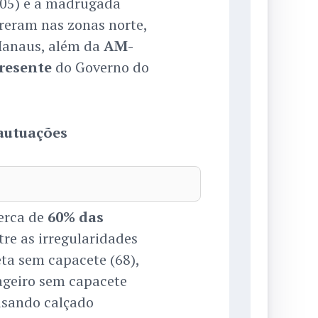
5/05) e a madrugada
rreram nas zonas norte,
 Manaus, além da
AM-
resente
do Governo do
 autuações
cerca de
60% das
ntre as irregularidades
ta sem capacete (68),
ageiro sem capacete
 usando calçado