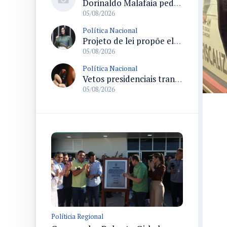
Dorinaldo Malafaia pede vacinação ativa ao Ministério da Saúde para reverter queda na cobertura vacinal no Brasil
05/08/2026
Política Nacional
Projeto de lei propõe elevar para R$ 250 mil limite de isenção do IPI para pessoas com deficiência e autismo
05/08/2026
Política Nacional
Vetos presidenciais trancam a pauta do Congresso com 87 itens pendentes e incluem trechos do Orçamento de 2026
05/08/2026
Políticia Regional