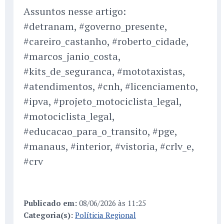
Assuntos nesse artigo:
#detranam, #governo_presente,
#careiro_castanho, #roberto_cidade,
#marcos_janio_costa,
#kits_de_seguranca, #mototaxistas,
#atendimentos, #cnh, #licenciamento,
#ipva, #projeto_motociclista_legal,
#motociclista_legal,
#educacao_para_o_transito, #pge,
#manaus, #interior, #vistoria, #crlv_e,
#crv
Publicado em:
08/06/2026 às 11:25
Categoria(s):
Políticia Regional