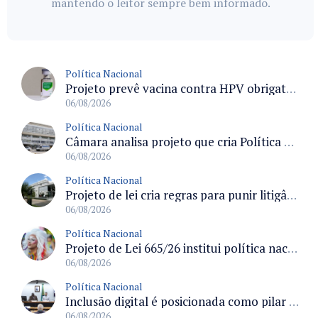
mantendo o leitor sempre bem informado.
Política Nacional
Projeto prevê vacina contra HPV obrigatória e testes moleculares para rastreamento do câncer do colo do útero
06/08/2026
Política Nacional
Câmara analisa projeto que cria Política Nacional de Qualificação e Valorização da Preceptoria na Residência Médica
06/08/2026
Política Nacional
Projeto de lei cria regras para punir litigância abusiva reversa e integrar sistemas do Judiciário
06/08/2026
Política Nacional
Projeto de Lei 665/26 institui política nacional para prevenção ao transfeminicídio e prevê medidas de proteção e reparação
06/08/2026
Política Nacional
Inclusão digital é posicionada como pilar essencial da reurbanização de favelas e periferias
06/08/2026