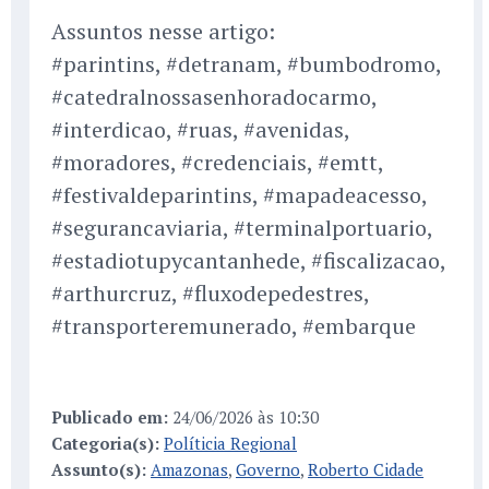
Assuntos nesse artigo:
#parintins, #detranam, #bumbodromo,
#catedralnossasenhoradocarmo,
#interdicao, #ruas, #avenidas,
#moradores, #credenciais, #emtt,
#festivaldeparintins, #mapadeacesso,
#segurancaviaria, #terminalportuario,
#estadiotupycantanhede, #fiscalizacao,
#arthurcruz, #fluxodepedestres,
#transporteremunerado, #embarque
Publicado em:
24/06/2026 às 10:30
Categoria(s):
Políticia Regional
Assunto(s):
Amazonas
,
Governo
,
Roberto Cidade