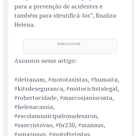
para a prevenção de acidentes e
também para identificá-los”, finaliza
Helena.
Assuntos nesse artigo:
#detranam, #mototaxistas, #humaita,
#kitsdeseguranca, #motociclistalegal,
#robertocidade, #marcosjaniocosta,
#helenacassia,
#escolamunicipalrosadesaron,
#saocristovao, #br230, #manaus,
#amazonas, #motofretistas,