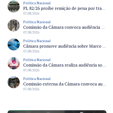
Política Nacional
PL 82/26 proíbe remição de pena por trabalho em funções militares para condenados por crimes contra o Estado Democrático de Direito
07/08/2026
Política Nacional
Comissão da Câmara convoca audiência para discutir misoginia nas escolas e universidades após divulgação de listas misóginas
07/08/2026
Política Nacional
Câmara promove audiência sobre Marco de Fomento à Economia Digital e impactos da inteligência artificial
07/08/2026
Política Nacional
Comissão da Câmara realiza audiência sobre apostas online para medir o tamanho do mercado ilegal
07/08/2026
Política Nacional
Comissão externa da Câmara convoca audiência pública sobre chuvas na Zona da Mata de Minas Gerais e impactos em Juiz de Fora
07/08/2026