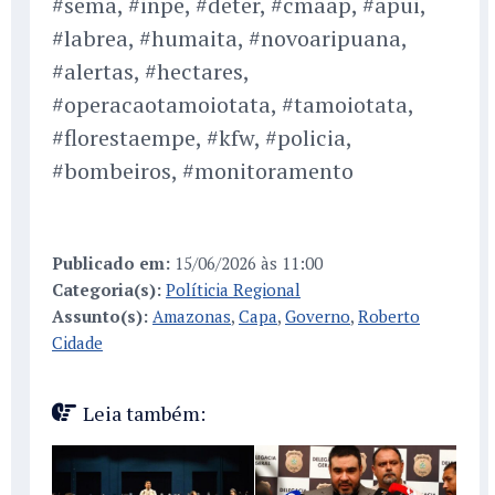
#sema, #inpe, #deter, #cmaap, #apui,
#labrea, #humaita, #novoaripuana,
#alertas, #hectares,
#operacaotamoiotata, #tamoiotata,
#florestaempe, #kfw, #policia,
#bombeiros, #monitoramento
Publicado em:
15/06/2026 às 11:00
Categoria(s):
Políticia Regional
Assunto(s):
Amazonas
,
Capa
,
Governo
,
Roberto
Cidade
Leia também: