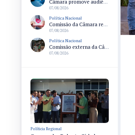
Câmara promove audiência sobre Marco de Fomento à Economia Digital e impactos da inteligência artificial
07/08/2026
Política Nacional
Comissão da Câmara realiza audiência sobre apostas online para medir o tamanho do mercado ilegal
07/08/2026
Política Nacional
Comissão externa da Câmara convoca audiência pública sobre chuvas na Zona da Mata de Minas Gerais e impactos em Juiz de Fora
07/08/2026
Políticia Regional