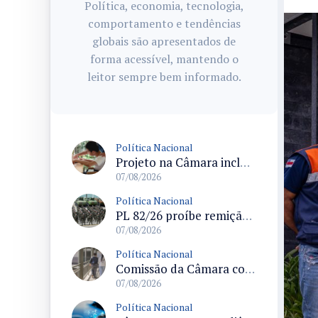
Política, economia, tecnologia,
comportamento e tendências
globais são apresentados de
forma acessível, mantendo o
leitor sempre bem informado.
Política Nacional
Projeto na Câmara inclui estudantes com deficiência no regime escolar especial da LDB e estabelece critérios para frequência
07/08/2026
Política Nacional
PL 82/26 proíbe remição de pena por trabalho em funções militares para condenados por crimes contra o Estado Democrático de Direito
07/08/2026
Política Nacional
Comissão da Câmara convoca audiência para discutir misoginia nas escolas e universidades após divulgação de listas misóginas
07/08/2026
Política Nacional