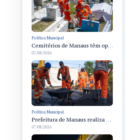
Política Municipal
Cemitérios de Manaus têm operação concluída e estrutura pronta para receber famílias no Dia dos Pais
07/08/2026
Política Municipal
Prefeitura de Manaus realiza recuperação asfáltica na rua Canário do Campo e amplia mobilidade na zona Norte
07/08/2026