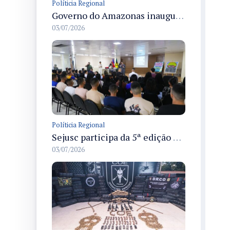
Políticia Regional
Governo do Amazonas inaugura primeiro Castramóvel Fluvial para atendimento veterinário às comunidades ribeirinhas e castração gratuita
03/07/2026
Políticia Regional
Sejusc participa da 5ª edição do Caminhos Literários com foco na cultura hip-hop nas unidades socioeducativas
03/07/2026