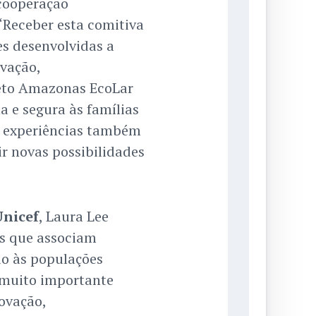
cooperação
 “Receber esta comitiva
s desenvolvidas a
vação,
jeto Amazonas EcoLar
a e segura às famílias
de experiências também
r novas possibilidades
Unicef
, Laura Lee
as que associam
ão às populações
a muito importante
ovação,