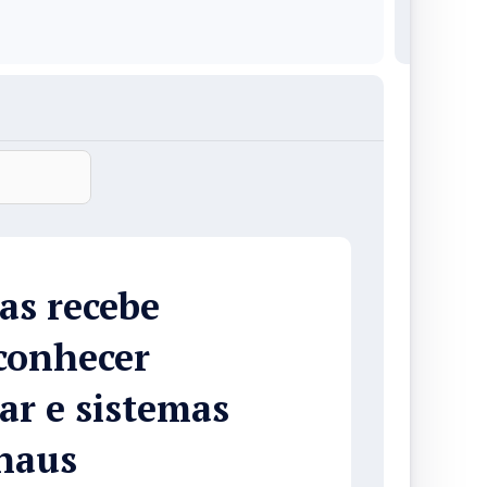
as recebe
 conhecer
r e sistemas
naus