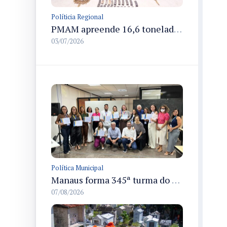
Políticia Regional
PMAM apreende 16,6 toneladas de entorpecentes e registra aumento nas prisões em flagrante e nas capturas de foragidos no primeiro semestre de 2026
03/07/2026
Política Municipal
Manaus forma 345ª turma do Empretec e amplia qualificação de empreendedores na cidade
07/08/2026