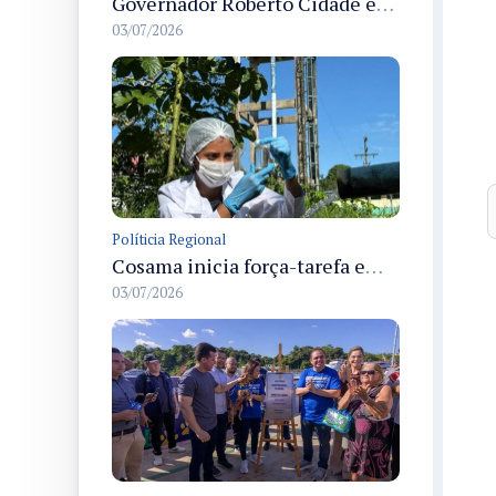
Governador Roberto Cidade entrega readequação do ambulatório da FCecon e amplia capacidade de atendimento oncológico em Manaus
03/07/2026
Políticia Regional
Cosama inicia força-tarefa em Anamã para fortalecer abastecimento de água e segurança hídrica da população
03/07/2026