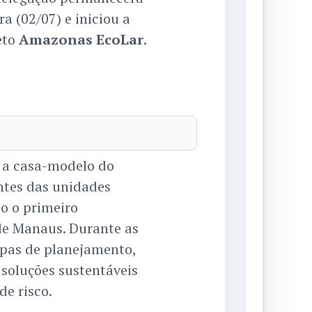
a (02/07) e iniciou a
eto
Amazonas EcoLar
.
m a casa-modelo do
ntes das unidades
do o primeiro
 de Manaus. Durante as
apas de planejamento,
soluções sustentáveis
de risco.