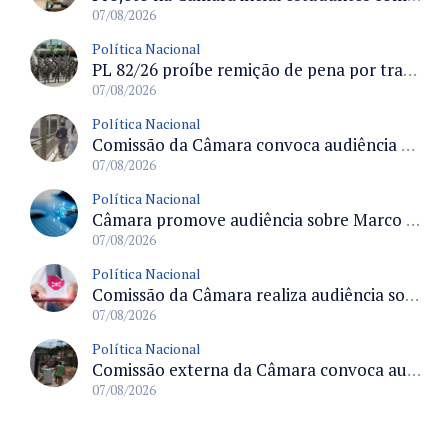
07/08/2026
Política Nacional
PL 82/26 proíbe remição de pena por trabalho em funções militares para condenados por crimes contra o Estado Democrático de Direito
07/08/2026
Política Nacional
Comissão da Câmara convoca audiência para discutir misoginia nas escolas e universidades após divulgação de listas misóginas
07/08/2026
Política Nacional
Câmara promove audiência sobre Marco de Fomento à Economia Digital e impactos da inteligência artificial
07/08/2026
Política Nacional
Comissão da Câmara realiza audiência sobre apostas online para medir o tamanho do mercado ilegal
07/08/2026
Política Nacional
Comissão externa da Câmara convoca audiência pública sobre chuvas na Zona da Mata de Minas Gerais e impactos em Juiz de Fora
07/08/2026