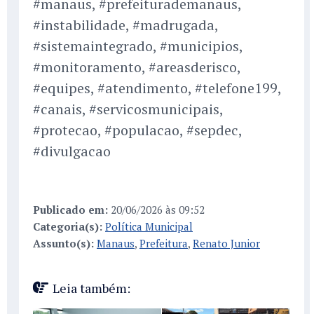
#manaus, #prefeiturademanaus,
#instabilidade, #madrugada,
#sistemaintegrado, #municipios,
#monitoramento, #areasderisco,
#equipes, #atendimento, #telefone199,
#canais, #servicosmunicipais,
#protecao, #populacao, #sepdec,
#divulgacao
Publicado em:
20/06/2026 às 09:52
Categoria(s):
Política Municipal
Assunto(s):
Manaus
,
Prefeitura
,
Renato Junior
Leia também: