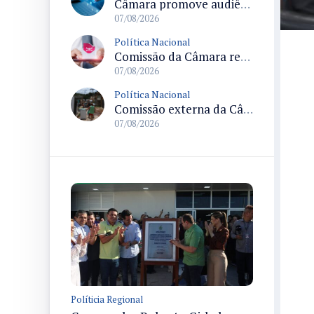
Câmara promove audiência sobre Marco de Fomento à Economia Digital e impactos da inteligência artificial
07/08/2026
Política Nacional
Comissão da Câmara realiza audiência sobre apostas online para medir o tamanho do mercado ilegal
07/08/2026
Política Nacional
Comissão externa da Câmara convoca audiência pública sobre chuvas na Zona da Mata de Minas Gerais e impactos em Juiz de Fora
07/08/2026
Políticia Regional