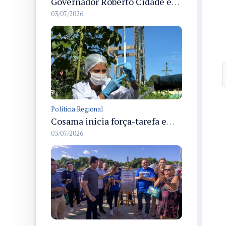
Governador Roberto Cidade entrega readequação do ambulatório da FCecon e amplia capacidade de atendimento oncológico em Manaus
03/07/2026
Políticia Regional
Cosama inicia força-tarefa em Anamã para fortalecer abastecimento de água e segurança hídrica da população
03/07/2026