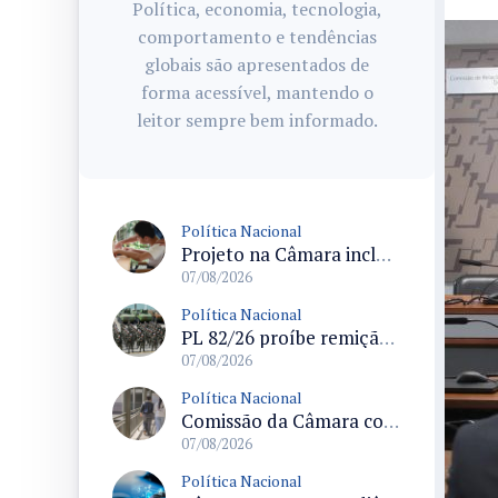
Política, economia, tecnologia,
comportamento e tendências
globais são apresentados de
forma acessível, mantendo o
leitor sempre bem informado.
Política Nacional
Projeto na Câmara inclui estudantes com deficiência no regime escolar especial da LDB e estabelece critérios para frequência
07/08/2026
Política Nacional
PL 82/26 proíbe remição de pena por trabalho em funções militares para condenados por crimes contra o Estado Democrático de Direito
07/08/2026
Política Nacional
Comissão da Câmara convoca audiência para discutir misoginia nas escolas e universidades após divulgação de listas misóginas
07/08/2026
Política Nacional