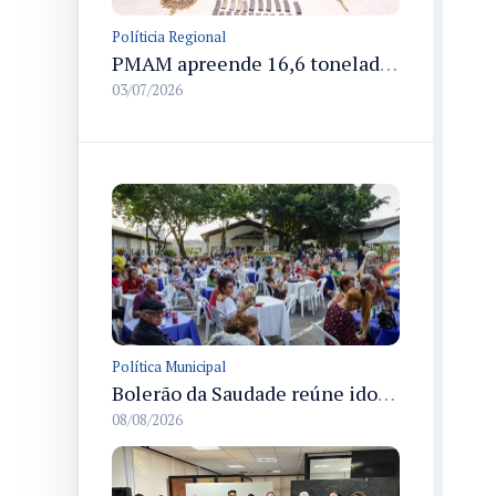
Políticia Regional
PMAM apreende 16,6 toneladas de entorpecentes e registra aumento nas prisões em flagrante e nas capturas de foragidos no primeiro semestre de 2026
03/07/2026
Política Municipal
Bolerão da Saudade reúne idosos em Dia dos Pais promovido pela Fundação Dr. Thomas em Manaus
08/08/2026