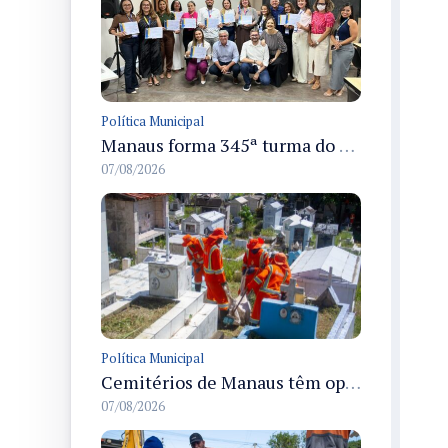
Política Municipal
Manaus forma 345ª turma do Empretec e amplia qualificação de empreendedores na cidade
07/08/2026
Política Municipal
Cemitérios de Manaus têm operação concluída e estrutura pronta para receber famílias no Dia dos Pais
07/08/2026