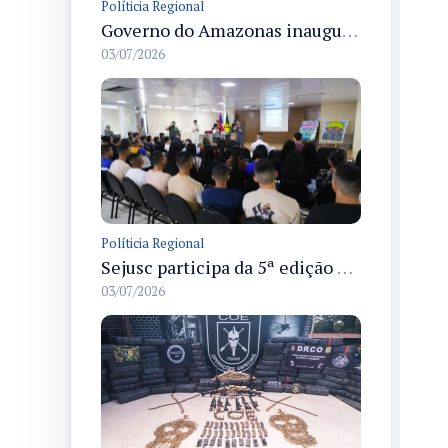
Políticia Regional
Governo do Amazonas inaugura primeiro Castramóvel Fluvial para atendimento veterinário às comunidades ribeirinhas e castração gratuita
03/07/2026
Políticia Regional
Sejusc participa da 5ª edição do Caminhos Literários com foco na cultura hip-hop nas unidades socioeducativas
03/07/2026