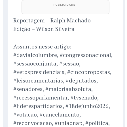
Reportagem – Ralph Machado
Edição – Wilson Silveira
Assuntos nesse artigo:
#davialcolumbre, #congressonacional,
#sessaoconjunta, #sessao,
#vetospresidenciais, #cincopropostas,
#leisorcamentarias, #deputados,
#senadores, #maioriaabsoluta,
#recessoparlamentar, #tvsenado,
#liderespartidarios, #18dejunho2026,
#votacao, #cancelamento,
#reconvocacao, #uniaonap, #politica,